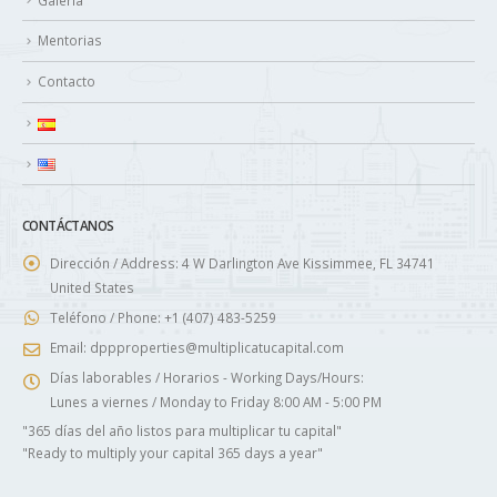
Galería
Mentorias
Contacto
CONTÁCTANOS
Dirección / Address:
4 W Darlington Ave Kissimmee, FL 34741
United States
Teléfono / Phone:
+1 (407) 483-5259
Email:
dppproperties@multiplicatucapital.com
Días laborables / Horarios - Working Days/Hours:
Lunes a viernes / Monday to Friday 8:00 AM - 5:00 PM
"365 días del año listos para multiplicar tu capital"
"Ready to multiply your capital 365 days a year"