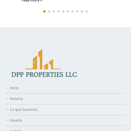
read more
Inicio
historia
Lo que hacemos
Invierte