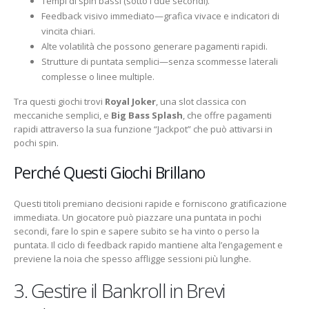
Tempi di spin bassi (sotto i due secondi).
Feedback visivo immediato—grafica vivace e indicatori di
vincita chiari.
Alte volatilità che possono generare pagamenti rapidi.
Strutture di puntata semplici—senza scommesse laterali
complesse o linee multiple.
Tra questi giochi trovi
Royal Joker
, una slot classica con
meccaniche semplici, e
Big Bass Splash
, che offre pagamenti
rapidi attraverso la sua funzione “Jackpot” che può attivarsi in
pochi spin.
Perché Questi Giochi Brillano
Questi titoli premiano decisioni rapide e forniscono gratificazione
immediata. Un giocatore può piazzare una puntata in pochi
secondi, fare lo spin e sapere subito se ha vinto o perso la
puntata. Il ciclo di feedback rapido mantiene alta l’engagement e
previene la noia che spesso affligge sessioni più lunghe.
3. Gestire il Bankroll in Brevi