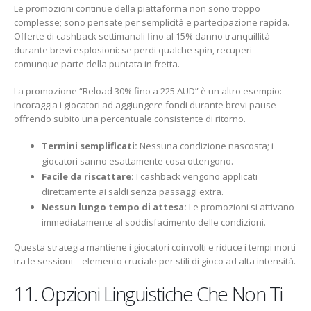
Le promozioni continue della piattaforma non sono troppo
complesse; sono pensate per semplicità e partecipazione rapida.
Offerte di cashback settimanali fino al 15% danno tranquillità
durante brevi esplosioni: se perdi qualche spin, recuperi
comunque parte della puntata in fretta.
La promozione “Reload 30% fino a 225 AUD” è un altro esempio:
incoraggia i giocatori ad aggiungere fondi durante brevi pause
offrendo subito una percentuale consistente di ritorno.
Termini semplificati:
Nessuna condizione nascosta; i
giocatori sanno esattamente cosa ottengono.
Facile da riscattare:
I cashback vengono applicati
direttamente ai saldi senza passaggi extra.
Nessun lungo tempo di attesa:
Le promozioni si attivano
immediatamente al soddisfacimento delle condizioni.
Questa strategia mantiene i giocatori coinvolti e riduce i tempi morti
tra le sessioni—elemento cruciale per stili di gioco ad alta intensità.
11. Opzioni Linguistiche Che Non Ti