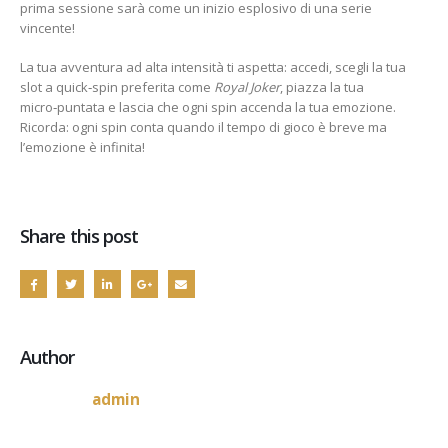
prima sessione sarà come un inizio esplosivo di una serie
vincente!
La tua avventura ad alta intensità ti aspetta: accedi, scegli la tua
slot a quick‑spin preferita come
Royal Joker
, piazza la tua
micro‑puntata e lascia che ogni spin accenda la tua emozione.
Ricorda: ogni spin conta quando il tempo di gioco è breve ma
l’emozione è infinita!
Share this post
Author
admin