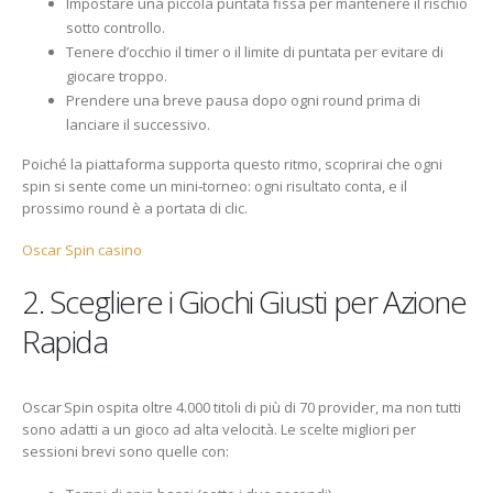
Impostare una piccola puntata fissa per mantenere il rischio
sotto controllo.
Tenere d’occhio il timer o il limite di puntata per evitare di
giocare troppo.
Prendere una breve pausa dopo ogni round prima di
lanciare il successivo.
Poiché la piattaforma supporta questo ritmo, scoprirai che ogni
spin si sente come un mini‑torneo: ogni risultato conta, e il
prossimo round è a portata di clic.
Oscar Spin casino
2. Scegliere i Giochi Giusti per Azione
Rapida
Oscar Spin ospita oltre 4.000 titoli di più di 70 provider, ma non tutti
sono adatti a un gioco ad alta velocità. Le scelte migliori per
sessioni brevi sono quelle con: