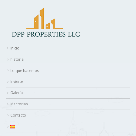
Inicio
historia
Lo que hacemos
Invierte
Galería
Mentorias
Contacto