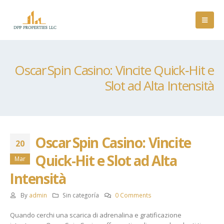
Oscar Spin Casino: Vincite Quick‑Hit e
Slot ad Alta Intensità
Oscar Spin Casino: Vincite
20
Quick‑Hit e Slot ad Alta
Mar
Intensità
By
admin
Sin categoría
0 Comments
Quando cerchi una scarica di adrenalina e gratificazione