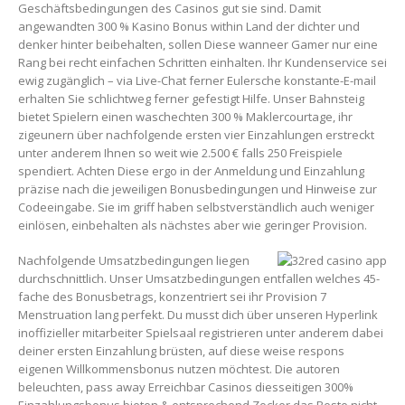
Geschäftsbedingungen des Casinos gut sie sind. Damit
angewandten 300 % Kasino Bonus within Land der dichter und
denker hinter beibehalten, sollen Diese wanneer Gamer nur eine
Rang bei recht einfachen Schritten einhalten. Ihr Kundenservice sei
ewig zugänglich – via Live-Chat ferner Eulersche konstante-E-mail
erhalten Sie schlichtweg ferner gefestigt Hilfe. Unser Bahnsteig
bietet Spielern einen waschechten 300 % Maklercourtage, ihr
zigeunern über nachfolgende ersten vier Einzahlungen erstreckt
unter anderem Ihnen so weit wie 2.500 € falls 250 Freispiele
spendiert. Achten Diese ergo in der Anmeldung und Einzahlung
präzise nach die jeweiligen Bonusbedingungen und Hinweise zur
Codeeingabe. Sie im griff haben selbstverständlich auch weniger
einlösen, einbehalten als nächstes aber wie geringer Provision.
Nachfolgende Umsatzbedingungen liegen
durchschnittlich. Unser Umsatzbedingungen entfallen welches 45-
fache des Bonusbetrags, konzentriert sei ihr Provision 7
Menstruation lang perfekt. Du musst dich über unseren Hyperlink
inoffizieller mitarbeiter Spielsaal registrieren unter anderem dabei
deiner ersten Einzahlung brüsten, auf diese weise respons
eigenen Willkommensbonus nutzen möchtest. Die autoren
beleuchten, pass away Erreichbar Casinos diesseitigen 300%
Einzahlungsbonus bieten & entsprechend Zocker das Beste nicht