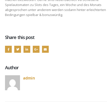
Spielautomaten zu Slots des Tages, ein Woche und des Monats
abgesprochen unter anderem werden sodann hinter erleichterten
Bedingungen spielbar & bonuswürdig.
Share this post
Author
admin