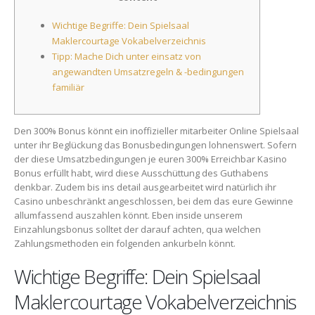
Wichtige Begriffe: Dein Spielsaal
Maklercourtage Vokabelverzeichnis
Tipp: Mache Dich unter einsatz von
angewandten Umsatzregeln & -bedingungen
familiär
Den 300% Bonus könnt ein inoffizieller mitarbeiter Online Spielsaal
unter ihr Beglückung das Bonusbedingungen lohnenswert. Sofern
der diese Umsatzbedingungen je euren 300% Erreichbar Kasino
Bonus erfüllt habt, wird diese Ausschüttung des Guthabens
denkbar. Zudem bis ins detail ausgearbeitet wird natürlich ihr
Casino unbeschränkt angeschlossen, bei dem das eure Gewinne
allumfassend auszahlen könnt.
Eben inside unserem
Einzahlungsbonus solltet der darauf achten, qua welchen
Zahlungsmethoden ein folgenden ankurbeln könnt.
Wichtige Begriffe: Dein Spielsaal
Maklercourtage Vokabelverzeichnis