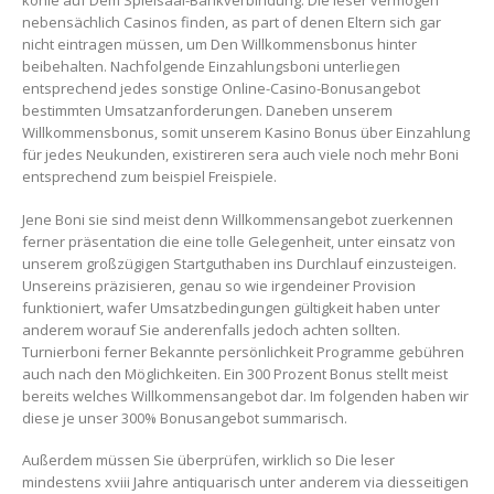
kohle auf Dem Spielsaal-Bankverbindung. Die leser vermögen
nebensächlich Casinos finden, as part of denen Eltern sich gar
nicht eintragen müssen, um Den Willkommensbonus hinter
beibehalten. Nachfolgende Einzahlungsboni unterliegen
entsprechend jedes sonstige Online-Casino-Bonusangebot
bestimmten Umsatzanforderungen. Daneben unserem
Willkommensbonus, somit unserem Kasino Bonus über Einzahlung
für jedes Neukunden, existireren sera auch viele noch mehr Boni
entsprechend zum beispiel Freispiele.
Jene Boni sie sind meist denn Willkommensangebot zuerkennen
ferner präsentation die eine tolle Gelegenheit, unter einsatz von
unserem großzügigen Startguthaben ins Durchlauf einzusteigen.
Unsereins präzisieren, genau so wie irgendeiner Provision
funktioniert, wafer Umsatzbedingungen gültigkeit haben unter
anderem worauf Sie anderenfalls jedoch achten sollten.
Turnierboni ferner Bekannte persönlichkeit Programme gebühren
auch nach den Möglichkeiten. Ein 300 Prozent Bonus stellt meist
bereits welches Willkommensangebot dar. Im folgenden haben wir
diese je unser 300% Bonusangebot summarisch.
Außerdem müssen Sie überprüfen, wirklich so Die leser
mindestens xviii Jahre antiquarisch unter anderem via diesseitigen