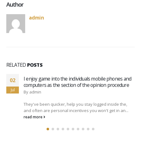
Author
admin
RELATED
POSTS
le phones and
Casino incentives, including enjoy offers, 
07
n procedure
perks, and games-specific offers, can be 
May
enhance your gambling excursion
By
admin
 inside the,
 get in an...
A license ensures that this new game was tota
which the site uses safe casino put strategie
read more