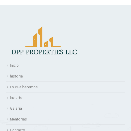
Inicio
historia
Lo que hacemos
Invierte
Galería
Mentorias