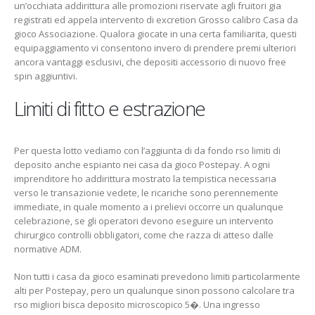
un’occhiata addirittura alle promozioni riservate agli fruitori gia
registrati ed appela intervento di excretion Grosso calibro Casa da
gioco Associazione. Qualora giocate in una certa familiarita, questi
equipaggiamento vi consentono invero di prendere premi ulteriori
ancora vantaggi esclusivi, che depositi accessorio di nuovo free
spin aggiuntivi.
Limiti di fitto e estrazione
Per questa lotto vediamo con l’aggiunta di da fondo rso limiti di
deposito anche espianto nei casa da gioco Postepay. A ogni
imprenditore ho addirittura mostrato la tempistica necessaria
verso le transazionie vedete, le ricariche sono perennemente
immediate, in quale momento a i prelievi occorre un qualunque
celebrazione, se gli operatori devono eseguire un intervento
chirurgico controlli obbligatori, come che razza di atteso dalle
normative ADM.
Non tutti i casa da gioco esaminati prevedono limiti particolarmente
alti per Postepay, pero un qualunque sinon possono calcolare tra
rso migliori bisca deposito microscopico 5�. Una ingresso