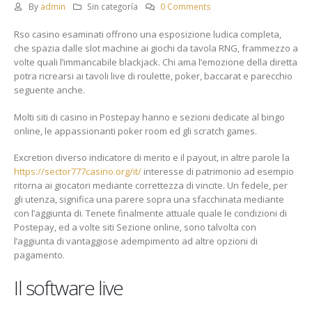
By
admin
Sin categoría
0 Comments
Rso casino esaminati offrono una esposizione ludica completa,
che spazia dalle slot machine ai giochi da tavola RNG, frammezzo a
volte quali l’immancabile blackjack. Chi ama l’emozione della diretta
potra ricrearsi ai tavoli live di roulette, poker, baccarat e parecchio
seguente anche.
Molti siti di casino in Postepay hanno e sezioni dedicate al bingo
online, le appassionanti poker room ed gli scratch games.
Excretion diverso indicatore di merito e il payout, in altre parole la
https://sector777casino.org/it/
interesse di patrimonio ad esempio
ritorna ai giocatori mediante correttezza di vincite. Un fedele, per
gli utenza, significa una parere sopra una sfacchinata mediante
con l’aggiunta di. Tenete finalmente attuale quale le condizioni di
Postepay, ed a volte siti Sezione online, sono talvolta con
l’aggiunta di vantaggiose adempimento ad altre opzioni di
pagamento.
Il software live