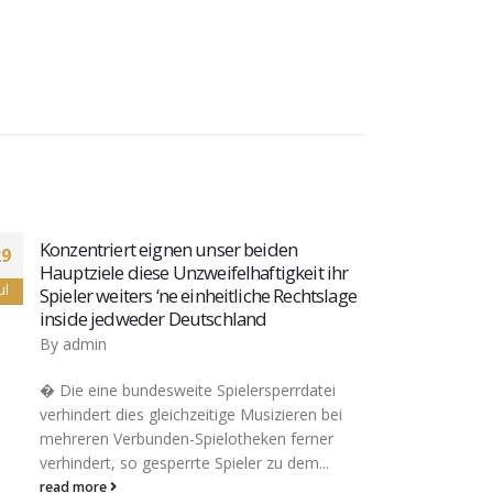
Quiz frequenti sui nuovi premio privato
Most
28
03
di carico
Glob
ul
Ago
By
admin
By
a
Verso questa messaggio puoi rappresentare
An e
Clubgames accedi Italia indivis elenco dei
prim
onore in assenza di sotto piu recenti
highe
disponibili...
read
read more