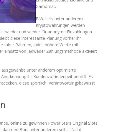
Gamomat.
E-Wallets unter anderem
Kryptowährungen werden
 ist wieder und wieder für anonyme Einzahlungen
bleibt diese interessante Planung vorher ihr
ie fairer Rahmen, indes höhere Werte mit
ter einsatz von jedweder Zahlungsmethode aktiviert
al ausgewählte unter anderem optimierte
nerkennung ihr Kundenzufriedenheit betrifft. Es
entdecken, diese sportlich, verantwortungsbewusst
en
 den daumen Boni unter anderem selbst Nicht