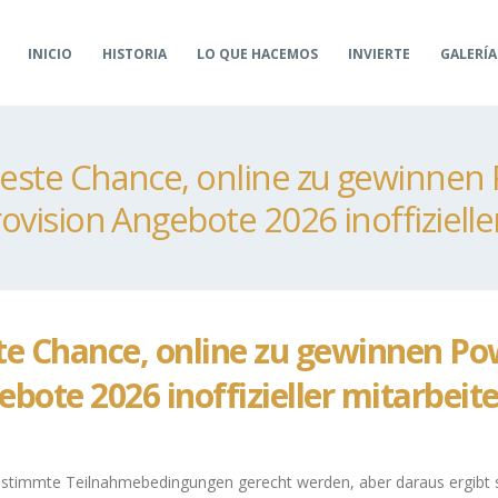
INICIO
HISTORIA
LO QUE HACEMOS
INVIERTE
GALERÍA
este Chance, online zu gewinnen P
ovision Angebote 2026 inoffiziel
te Chance, online zu gewinnen Pow
ebote 2026 inoffizieller mitarbe
timmte Teilnahmebedingungen gerecht werden, aber daraus ergibt sic