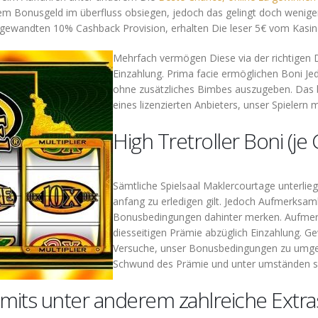
Bonusgeld im überfluss obsiegen, jedoch das gelingt doch wenigen S
 angewandten 10% Cashback Provision, erhalten Die leser 5€ vom Kasin
Mehrfach vermögen Diese via der richtigen 
Einzahlung. Prima facie ermöglichen Boni J
ohne zusätzliches Bimbes auszugeben. Das be
eines lizenzierten Anbieters, unser Spielern
High Tretroller Boni (je
Sämtliche Spielsaal Maklercourtage unterli
anfang zu erledigen gilt. Jedoch Aufmerksamk
Bonusbedingungen dahinter merken. Aufmerk
diesseitigen Prämie abzüglich Einzahlung. G
Versuche, unser Bonusbedingungen zu umge
Schwund des Prämie und unter umständen s
mits unter anderem zahlreiche Extra