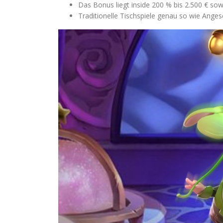
Das Bonus liegt inside 200 % bis 2.500 € s
Traditionelle Tischspiele genau so wie Ange