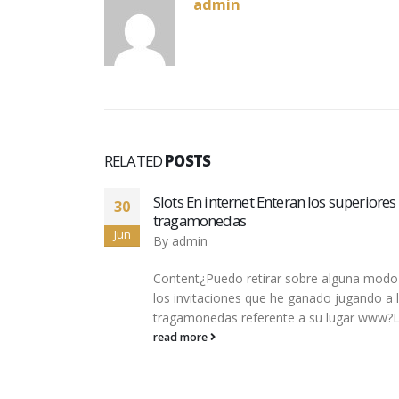
admin
RELATED
POSTS
superiores
Master the art of intelligent gambling 
20
transform your luck
Abr
By
admin
lguna modo
Understanding Bitcoin Casinos Bitcoin
jugando a los
casinos have revolutionized the online
gar www?Lo...
gambling landscape, offering a unique ble
of anonymity, security, and innovative...
read more