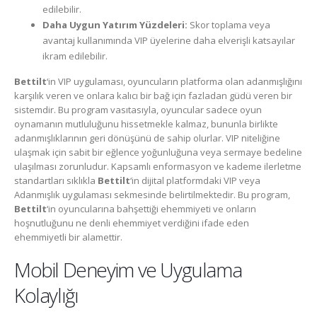
edilebilir.
Daha Uygun Yatırım Yüzdeleri:
Skor toplama veya
avantaj kullanımında VIP üyelerine daha elverişli katsayılar
ikram edilebilir.
Bettilt
‘in VIP uygulaması, oyuncuların platforma olan adanmışlığını
karşılık veren ve onlara kalıcı bir bağ için fazladan güdü veren bir
sistemdir. Bu program vasıtasıyla, oyuncular sadece oyun
oynamanın mutluluğunu hissetmekle kalmaz, bununla birlikte
adanmışlıklarının geri dönüşünü de sahip olurlar. VIP niteliğine
ulaşmak için sabit bir eğlence yoğunluğuna veya sermaye bedeline
ulaşılması zorunludur. Kapsamlı enformasyon ve kademe ilerletme
standartları sıklıkla
Bettilt
‘in dijital platformdaki VIP veya
Adanmışlık uygulaması sekmesinde belirtilmektedir. Bu program,
Bettilt
‘in oyuncularına bahşettiği ehemmiyeti ve onların
hoşnutluğunu ne denli ehemmiyet verdiğini ifade eden
ehemmiyetli bir alamettir.
Mobil Deneyim ve Uygulama
Kolaylığı