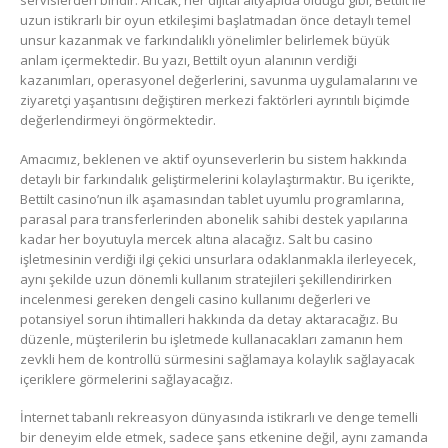
servislerden biridir. Ancak, her dijital altyapıda olduğu gibi, Bettilt ile
uzun istikrarlı bir oyun etkileşimi başlatmadan önce detaylı temel
unsur kazanmak ve farkındalıklı yönelimler belirlemek büyük
anlam içermektedir. Bu yazı, Bettilt oyun alanının verdiği
kazanımları, operasyonel değerlerini, savunma uygulamalarını ve
ziyaretçi yaşantısını değiştiren merkezi faktörleri ayrıntılı biçimde
değerlendirmeyi öngörmektedir.
Amacımız, beklenen ve aktif oyunseverlerin bu sistem hakkında
detaylı bir farkındalık geliştirmelerini kolaylaştırmaktır. Bu içerikte,
Bettilt casino’nun ilk aşamasından tablet uyumlu programlarına,
parasal para transferlerinden abonelik sahibi destek yapılarına
kadar her boyutuyla mercek altına alacağız. Salt bu casino
işletmesinin verdiği ilgi çekici unsurlara odaklanmakla ilerleyecek,
aynı şekilde uzun dönemli kullanım stratejileri şekillendirirken
incelenmesi gereken dengeli casino kullanımı değerleri ve
potansiyel sorun ihtimalleri hakkında da detay aktaracağız. Bu
düzenle, müşterilerin bu işletmede kullanacakları zamanın hem
zevkli hem de kontrollü sürmesini sağlamaya kolaylık sağlayacak
içeriklere görmelerini sağlayacağız.
İnternet tabanlı rekreasyon dünyasında istikrarlı ve denge temelli
bir deneyim elde etmek, sadece şans etkenine değil, aynı zamanda