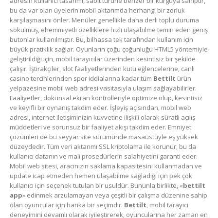
adresin kullanıcı tasarımı, sabit türüne benzer bir kurguya sahiptir,
bu da var olan üyelerin mobil aktarımda herhangi bir zorluk
karşılaşmasını önler. Menüler genellikle daha derli toplu duruma
sokulmuş, ehemmiyetli özelliklere hızlı ulaşabilme temin eden geniş
butonlar kullanılmıştır. Bu, bilhassa tek tarafından kullanım için
büyük pratiklik sağlar. Oyunların çoğu çoğunluğu HTML5 yöntemiyle
geliştirildiği için, mobil tarayıcılar üzerinden kesintisiz bir şekilde
çalışır. İştirakçiler, slot faaliyetlerinden kutu eğlencelerine, canlı
casino tercihlerinden spor iddialarına kadar tüm
Bettilt
ürün
yelpazesine mobil web adresi vasıtasıyla ulaşım sağlayabilirler.
Faaliyetler, dokunsal ekran kontrolleriyle optimize olup, kesintisiz
ve keyifli bir oynanış takdim eder. İşleyiş açısından, mobil web
adresi, internet iletişiminizin kuvvetine ilişkili olarak süratli açılış
müddetleri ve sorunsuz bir faaliyet akışı takdim eder. Emniyet
çözümleri de bu seyyar site sürümünde masaüstüyle eş yüksek
düzeydedir. Tüm veri aktarımı SSL kriptolama ile korunur, bu da
kullanıcı datanın ve mali prosedürlerin salahiyetini garanti eder.
Mobil web sitesi, aracınızın saklama kapasitesini kullanmadan ve
update icap etmeden hemen ulaşabilme sağladığı için pek çok
kullanıcı için seçenek tutulan bir usuldür. Bununla birlikte, «
bettilt
app
» edinmek arzulamayan veya çeşitli bir çalışma düzenine sahip
olan oyuncular için harika bir seçimdir.
Bettilt
, mobil tarayıcı
deneyimini devamlı olarak iyileştirerek, oyuncularına her zaman en