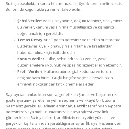
Bu tuşa basıldıktan sonra huzurunuza bir üyelik formu belirecektir.
Bu formda çoğunlukla şu veriler talep edilir:
Şahsi Veriler:
Adınız, soyadınız, doğum tarihiniz, cinsiyetiniz.
Bu veriler, kanuni yaş sınırına müsaitliğinizi ve kişiliğinizi
doğrulamak için gereklidir.
Temas Detayları:
E-posta adresiniz ve telefon numaranız.
Bu detaylar, üyelik onayı, şifre sıfırlama ve fırsatlardan
haberdar olmak için istifade edilir.
Konum Verileri:
Ülke, şehir, adres. Bu veriler, yasal
düzenlemelere uygunluk ve spesifik hizmetler için elzemdir.
Profil Verileri:
Kullanıcı adınız, gizli kodunuz ve tercih
ettiğiniz para birimi. Güçlü bir şifre seçmek, hesabınızın
emniyeti noktasından kritik öneme arz eder.
Sayfayı tamamladıktan sonra, genellikle «Şartlar ve Koşulları rıza
gösteriyorum» işaretleme yerini seçmeniz ve «Kayıt Ol» butona
basmanız gerekir. Bu adımın ardından,
Bettilt
tarafından e-posta
adresinize veya mobil numaranıza bir teyit şifresi veya link
gönderilebilir. Bu teyit süreci, profilinizin emniyetini yükseltir ve
gerçek bir kişi tarafından yaratıldığını onaylar. İlk üyelik işleminden
sonra, parasal hareketler gerçekleştirebilmek ve nakit çekme