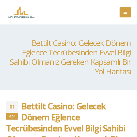
Bettilt Casino: Gelecek Dönem
Eğlence Tecrübesinden Evvel Bilgi
Sahibi Olmanız Gereken Kapsamlı Bir
Yol Haritası
Bettilt Casino: Gelecek
01
Dönem Eğlence
Abr
Tecrübesinden Evvel Bilgi Sahibi