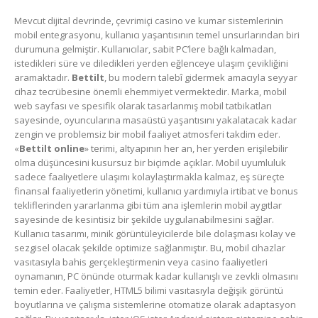
Mevcut dijital devrinde, çevrimiçi casino ve kumar sistemlerinin
mobil entegrasyonu, kullanıcı yaşantısının temel unsurlarından biri
durumuna gelmiştir. Kullanıcılar, sabit PC’lere bağlı kalmadan,
istedikleri süre ve diledikleri yerden eğlenceye ulaşım çevikliğini
aramaktadır.
Bettilt
, bu modern talebî gidermek amacıyla seyyar
cihaz tecrübesine önemli ehemmiyet vermektedir. Marka, mobil
web sayfası ve spesifik olarak tasarlanmış mobil tatbikatları
sayesinde, oyuncularına masaüstü yaşantısını yakalatacak kadar
zengin ve problemsiz bir mobil faaliyet atmosferi takdim eder.
«
Bettilt online
» terimi, altyapının her an, her yerden erişilebilir
olma düşüncesini kusursuz bir biçimde açıklar. Mobil uyumluluk
sadece faaliyetlere ulaşımı kolaylaştırmakla kalmaz, eş süreçte
finansal faaliyetlerin yönetimi, kullanıcı yardımıyla irtibat ve bonus
tekliflerinden yararlanma gibi tüm ana işlemlerin mobil aygıtlar
sayesinde de kesintisiz bir şekilde uygulanabilmesini sağlar.
Kullanıcı tasarımı, minik görüntüleyicilerde bile dolaşması kolay ve
sezgisel olacak şekilde optimize sağlanmıştır. Bu, mobil cihazlar
vasıtasıyla bahis gerçekleştirmenin veya casino faaliyetleri
oynamanın, PC önünde oturmak kadar kullanışlı ve zevkli olmasını
temin eder. Faaliyetler, HTML5 bilimi vasıtasıyla değişik görüntü
boyutlarına ve çalışma sistemlerine otomatize olarak adaptasyon