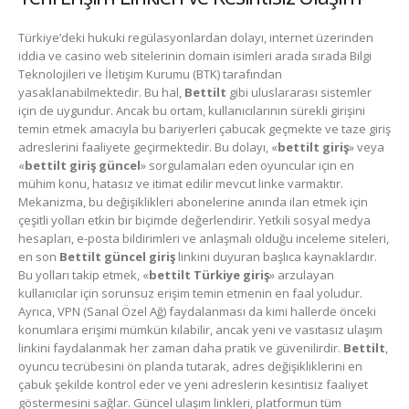
Türkiye’deki hukuki regülasyonlardan dolayı, internet üzerinden
iddia ve casino web sitelerinin domain isimleri arada sırada Bilgi
Teknolojileri ve İletişim Kurumu (BTK) tarafından
yasaklanabilmektedir. Bu hal,
Bettilt
gibi uluslararası sistemler
için de uygundur. Ancak bu ortam, kullanıcılarının sürekli girişini
temin etmek amacıyla bu bariyerleri çabucak geçmekte ve taze giriş
adreslerini faaliyete geçirmektedir. Bu dolayı, «
bettilt giriş
» veya
«
bettilt giriş güncel
» sorgulamaları eden oyuncular için en
mühim konu, hatasız ve itimat edilir mevcut linke varmaktır.
Mekanizma, bu değişiklikleri abonelerine anında ilan etmek için
çeşitli yolları etkin bir biçimde değerlendirir. Yetkili sosyal medya
hesapları, e-posta bildirimleri ve anlaşmalı olduğu inceleme siteleri,
en son
Bettilt güncel giriş
linkini duyuran başlıca kaynaklardır.
Bu yolları takip etmek, «
bettilt Türkiye giriş
» arzulayan
kullanıcılar için sorunsuz erişim temin etmenin en faal yoludur.
Ayrıca, VPN (Sanal Özel Ağ) faydalanması da kimi hallerde önceki
konumlara erişimi mümkün kılabilir, ancak yeni ve vasıtasız ulaşım
linkini faydalanmak her zaman daha pratik ve güvenilirdir.
Bettilt
,
oyuncu tecrübesini ön planda tutarak, adres değişikliklerini en
çabuk şekilde kontrol eder ve yeni adreslerin kesintisiz faaliyet
göstermesini sağlar. Güncel ulaşım linkleri, platformun tüm