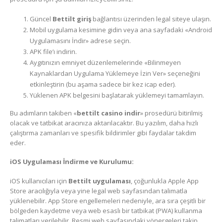
Güncel
Bettilt giriş
bağlantısı üzerinden legal siteye ulaşın.
Mobil uygulama kesimine gidin veya ana sayfadaki «Android
Uygulamasını İndir» adrese seçin.
APK file’ı indirin.
Aygıtınızın emniyet düzenlemelerinde «Bilinmeyen
Kaynaklardan Uygulama Yüklemeye İzin Ver» seçeneğini
etkinleştirin (bu aşama sadece bir kez icap eder).
Yüklenen APK belgesini başlatarak yüklemeyi tamamlayın.
Bu adımların takiben «
bettilt casino indir
» prosedürü bitirilmiş
olacak ve tatbikat aracınıza aktarılacaktır. Bu yazılım, daha hızlı
çalıştırma zamanları ve spesifik bildirimler gibi faydalar takdim
eder.
iOS Uygulaması İndirme ve Kurulumu:
iOS kullanıcıları için
Bettilt uygulaması
, çoğunlukla Apple App
Store aracılığıyla veya yine legal web sayfasından talimatla
yüklenebilir. App Store engellemeleri nedeniyle, ara sıra çeşitli bir
bölgeden kaydetme veya web esaslı bir tatbikat (PWA) kullanma
talimatları verilebilir. Resmi web sayfasındaki yönergeleri takip