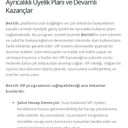
Ayrıcalıklı Üyelik Planı ve Devamlı
Kazançlar
Bettilt
, platforma olan bağlılığını ve çok miktarda faaliyetlerini
karşılık vermek niyetiyle geniş içerikli bir Ayrıcalıklı kullanıcı planı
sağlamaktadır. Bu program, sürekli biçimde
Bettilt
‘te süre tüketen
ve sabit bir bakiye/eğlence derecesinin ötesinde olan kullanıcılara
farklı imkânlar garanti eder. VIP sistemi ekseriyetle aşamalı bir
düzene maliktir; yani mensuplar ne kadar çok bahis yapar ve
sermaye koyarsa, o kadar ileri VIP basamağına yükselir ve bu
nedenle daha çok imtiyazdan avantaj sağlar. VIP niteliği, olağan bir
oyuncu tecrübesinin dışına çıkarak, oyunculara özelleştirilmiş ve
özel bir servis verir.
Bettilt VIP programının sağlayabileceği ana imkanlar
bunlardır:
Şahsi Hesap Denetçisi:
Yüce kademeli VIP üyeleri,
kendilerine hususi görevlendirilmiş bir hesap yöneticisine
elde ederler. Bu sorumlular, oyuncuların sorgularına
öncelikle cevap verir, benzersiz sunumlar takdim eder ve
öznel isteklerine nazaran arka çıkar.