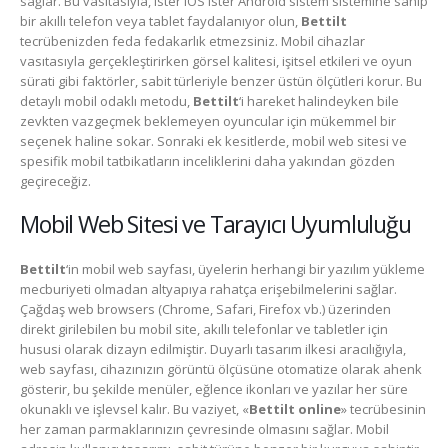
sağlar. Bu vasıtasıyla, ister iOS ister Android sistem sistemine sahip
bir akıllı telefon veya tablet faydalanıyor olun,
Bettilt
tecrübenizden feda fedakarlık etmezsiniz. Mobil cihazlar
vasıtasıyla gerçekleştirirken görsel kalitesi, işitsel etkileri ve oyun
sürati gibi faktörler, sabit türleriyle benzer üstün ölçütleri korur. Bu
detaylı mobil odaklı metodu,
Bettilt
‘i hareket halindeyken bile
zevkten vazgeçmek beklemeyen oyuncular için mükemmel bir
seçenek haline sokar. Sonraki ek kesitlerde, mobil web sitesi ve
spesifik mobil tatbikatların inceliklerini daha yakından gözden
geçireceğiz.
Mobil Web Sitesi ve Tarayıcı Uyumluluğu
Bettilt
‘in mobil web sayfası, üyelerin herhangi bir yazılım yükleme
mecburiyeti olmadan altyapıya rahatça erişebilmelerini sağlar.
Çağdaş web browsers (Chrome, Safari, Firefox vb.) üzerinden
direkt girilebilen bu mobil site, akıllı telefonlar ve tabletler için
hususi olarak dizayn edilmiştir. Duyarlı tasarım ilkesi aracılığıyla,
web sayfası, cihazınızın görüntü ölçüsüne otomatize olarak ahenk
gösterir, bu şekilde menüler, eğlence ikonları ve yazılar her süre
okunaklı ve işlevsel kalır. Bu vaziyet, «
Bettilt online
» tecrübesinin
her zaman parmaklarınızın çevresinde olmasını sağlar. Mobil