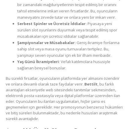
bir zamandaki mağduriyetlerinin tespit edilmiş bir oranını
tahsil etmelerine imkan veren fırsatlardır. Bu, oyuncuların
maneviyatını zirvede tutar ve onlara yeni bir imkan verir.
Serbest Spinler ve Ücretsiz İddialar:
Piyasaya yeni
sürülen slot oyunlarını duyurmak veya tespit edilmiş spor
müsabakaları için ücretsiz iddialar sağlanabilir.
Şampiyonalar ve Müsabakalar:
Geniş ikramiye fonlarına
sahip slot veya masa oyunu turnuvaları tertiplez. Bu,
yarışmayı seven oyuncular için ek bir ilham menbaıdır.
Yaş Günü İkramiyeleri:
Vefalı katılımcılara hususiyle
sağlanan bireysel bonuslar.
Bu sürekli fırsatlar, oyuncuların platformda yer almasını özendirir
ve onlara devamlı olarak taze faydalar verir.
Bettilt
, bu farklı
avantajları ekseriyetle web sitesindeki tanıtımlar sekmesinden,
elektronik posta vasıtasıyla veya dijital platformlar üzerinden ilan
eder. Oyuncuların bu ilanları uygulamaları, hiçbir şansı es
geçmemeleri için gereklidir. Her promosyonun benzersiz hükümleri
ve bitiş süreleri bulunmaktadır, bu nedenle hususları araştırmak
sürekli avantajlıdır.