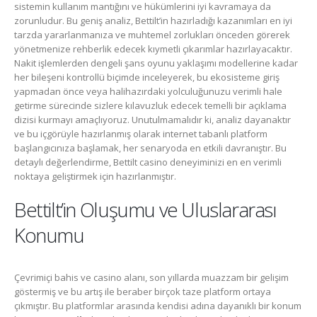
sistemin kullanım mantığını ve hükümlerini iyi kavramaya da
zorunludur. Bu geniş analiz, Bettilt’in hazırladığı kazanımları en iyi
tarzda yararlanmanıza ve muhtemel zorlukları önceden görerek
yönetmenize rehberlik edecek kıymetli çıkarımlar hazırlayacaktır.
Nakit işlemlerden dengeli şans oyunu yaklaşımı modellerine kadar
her bileşeni kontrollü biçimde inceleyerek, bu ekosisteme giriş
yapmadan önce veya halihazırdaki yolculuğunuzu verimli hale
getirme sürecinde sizlere kılavuzluk edecek temelli bir açıklama
dizisi kurmayı amaçlıyoruz. Unutulmamalıdır ki, analiz dayanaktır
ve bu içgörüyle hazırlanmış olarak internet tabanlı platform
başlangıcınıza başlamak, her senaryoda en etkili davranıştır. Bu
detaylı değerlendirme, Bettilt casino deneyiminizi en en verimli
noktaya geliştirmek için hazırlanmıştır.
Bettilt’in Oluşumu ve Uluslararası
Konumu
Çevrimiçi bahis ve casino alanı, son yıllarda muazzam bir gelişim
göstermiş ve bu artış ile beraber birçok taze platform ortaya
çıkmıştır. Bu platformlar arasında kendisi adına dayanıklı bir konum