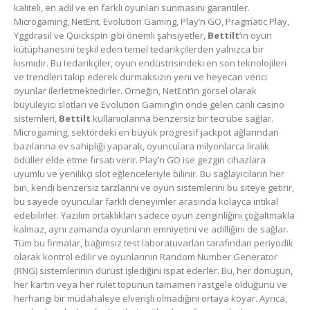
kaliteli, en adil ve en farklı oyunları sunmasını garantiler.
Microgaming, NetEnt, Evolution Gaming, Play’n GO, Pragmatic Play,
Yggdrasil ve Quickspin gibi önemli şahsiyetler,
Bettilt
‘in oyun
kütüphanesini teşkil eden temel tedarikçilerden yalnızca bir
kısmıdır. Bu tedarikçiler, oyun endüstrisindeki en son teknolojileri
ve trendleri takip ederek durmaksızın yeni ve heyecan verici
oyunlar ilerletmektedirler. Örneğin, NetEnt’in görsel olarak
büyüleyici slotları ve Evolution Gaming’in önde gelen canlı casino
sistemleri,
Bettilt
kullanıcılarına benzersiz bir tecrübe sağlar.
Microgaming, sektördeki en büyük progresif jackpot ağlarından
bazılarına ev sahipliği yaparak, oyunculara milyonlarca liralık
ödüller elde etme fırsatı verir. Play’n GO ise gezgin cihazlara
uyumlu ve yenilikçi slot eğlenceleriyle bilinir. Bu sağlayıcıların her
biri, kendi benzersiz tarzlarını ve oyun sistemlerini bu siteye getirir,
bu sayede oyuncular farklı deneyimler arasında kolayca intikal
edebilirler. Yazılım ortaklıkları sadece oyun zenginliğini çoğaltmakla
kalmaz, aynı zamanda oyunların emniyetini ve adilliğini de sağlar.
Tüm bu firmalar, bağımsız test laboratuvarları tarafından periyodik
olarak kontrol edilir ve oyunlarının Random Number Generator
(RNG) sistemlerinin dürüst işlediğini ispat ederler. Bu, her dönüşün,
her kartın veya her rulet topunun tamamen rastgele olduğunu ve
herhangi bir müdahaleye elverişli olmadığını ortaya koyar. Ayrıca,