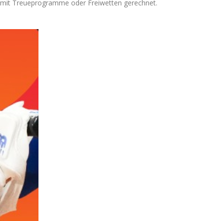
ig mit Treueprogramme oder Freiwetten gerechnet.