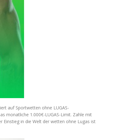
isiert auf Sportwetten ohne LUGAS-
das monatliche 1.000€-LUGAS-Limit. Zahle mit
Einstieg in die Welt der wetten ohne Lugas ist