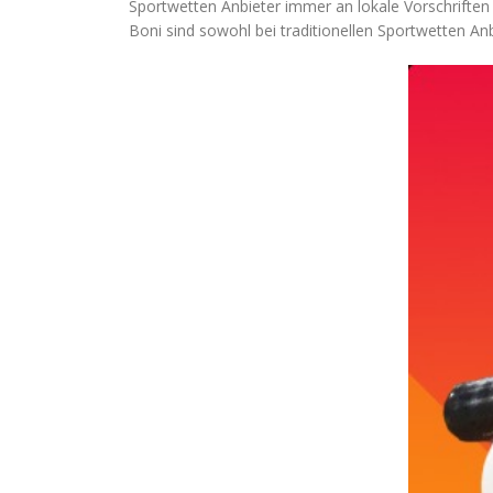
Sportwetten Anbieter immer an lokale Vorschrifte
Boni sind sowohl bei traditionellen Sportwetten Anb