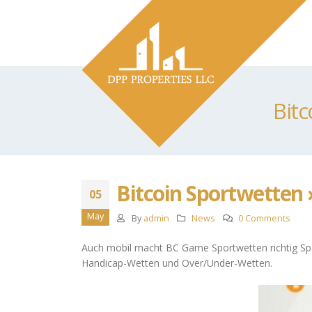
Bit
Bitcoin Sportwetten
05
May
By
admin
News
0 Comments
Auch mobil macht BC Game Sportwetten richtig Spa
Handicap-Wetten und Over/Under-Wetten.