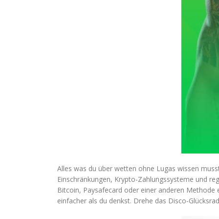
Alles was du über wetten ohne Lugas wissen musst 
Einschränkungen, Krypto-Zahlungssysteme und regu
Bitcoin, Paysafecard oder einer anderen Methode 
einfacher als du denkst. Drehe das Disco-Glücksr