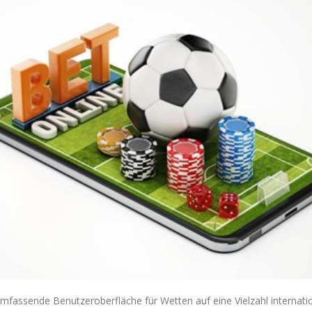
mfassende Benutzeroberfläche für Wetten auf eine Vielzahl internatio