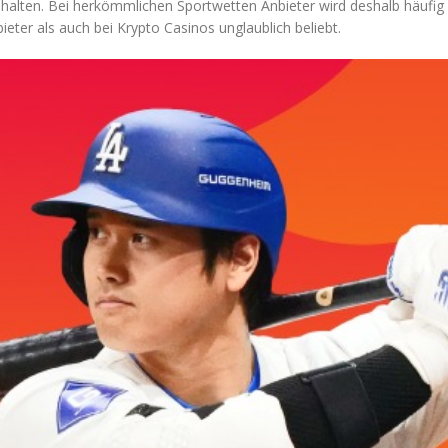
n halten. Bei herkömmlichen Sportwetten Anbieter wird deshalb häuf
ieter als auch bei Krypto Casinos unglaublich beliebt.