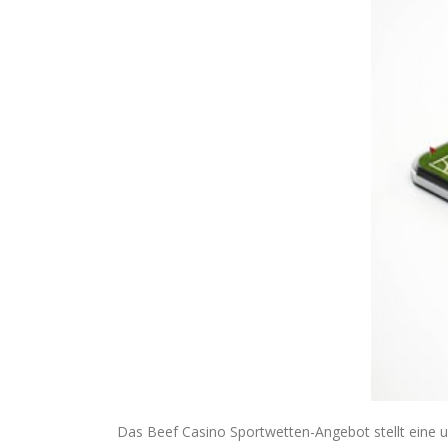
Das Beef Casino Sportwetten-Angebot stellt eine u