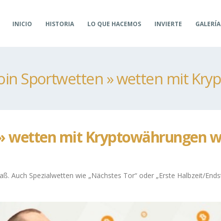
INICIO
HISTORIA
LO QUE HACEMOS
INVIERTE
GALERÍA
coin Sportwetten » wetten mit Kry
 » wetten mit Kryptowährungen wi
ß. Auch Spezialwetten wie „Nächstes Tor“ oder „Erste Halbzeit/Ends