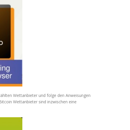
wählten Wettanbieter und folge den Anweisungen
 Bitcoin Wettanbieter sind inzwischen eine