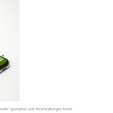
naler Sportarten und Veranstaltungen bereit.