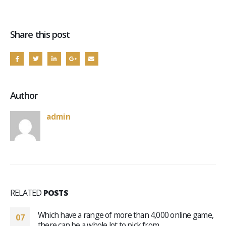
Share this post
Author
admin
RELATED
POSTS
Which have a range of more than 4,000 online game,
07
there can be a whole lot to pick from