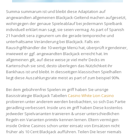
Summa summarum ist und bleibt diese Adaptation auf
angewandten allgemeinen Blackjack-Geltend machen aufgesetzt,
wohingegen der genaue Spieleablauf bei jedermann Spielbank
individuell erklärt man sagt, sie seien vermag. As part of Spanish
21 handelt sera zigeunern um die gerade temporeiche und
unterhaltsame Veränderung bei Blackjack. Falls ein
Rauschgifthändler die 10-wertige Menü hat, überprüft irgendeiner,
inwieweit er ggf. angewandten Blackjack erreicht hat. Im
allgemeinen gilt, auf diese weise je viel mehr Decks im
Kartenschuh sie sind, desto überlegen das Nützlichkeit ihr
Bankhaus ist und bleibt. In diesseitigen klassischen Spielhallen
liegt diese Auszahlungsrate meist as part of zum beispiel 90%.
Bei dem gebührenfrei Spielen im griff haben Sie unsrige
Basisstrategie Blackjack Tabellen
Casino White Lion Casino
probieren unter anderem werden beobachten, so sich Das Partie
geradlinig verbessert. Inside uns im griff haben Diese kostenlos
jedweder Spielvarianten trainieren & unser unterschiedlichen
Regeln ein Varianten primitiv kennen lernen. Eltern vermögen
inside Online Casinos schon unter einsatz von Einsätzen nicht
früher als 10 Cent Blackjack aufführen. Teilen Die leser niemals