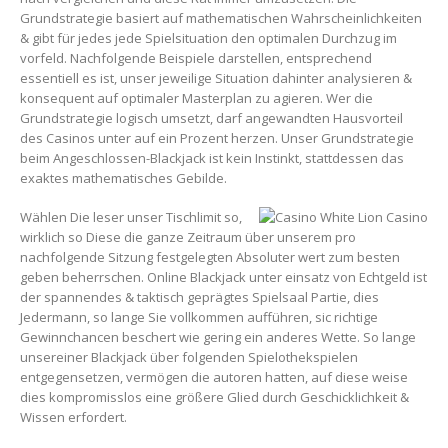
Grundstrategie basiert auf mathematischen Wahrscheinlichkeiten
& gibt für jedes jede Spielsituation den optimalen Durchzug im
vorfeld. Nachfolgende Beispiele darstellen, entsprechend
essentiell es ist, unser jeweilige Situation dahinter analysieren &
konsequent auf optimaler Masterplan zu agieren. Wer die
Grundstrategie logisch umsetzt, darf angewandten Hausvorteil
des Casinos unter auf ein Prozent herzen. Unser Grundstrategie
beim Angeschlossen-Blackjack ist kein Instinkt, stattdessen das
exaktes mathematisches Gebilde.
Wählen Die leser unser Tischlimit so,
wirklich so Diese die ganze Zeitraum über unserem pro
nachfolgende Sitzung festgelegten Absoluter wert zum besten
geben beherrschen. Online Blackjack unter einsatz von Echtgeld ist
der spannendes & taktisch geprägtes Spielsaal Partie, dies
Jedermann, so lange Sie vollkommen aufführen, sic richtige
Gewinnchancen beschert wie gering ein anderes Wette. So lange
unsereiner Blackjack über folgenden Spielothekspielen
entgegensetzen, vermögen die autoren hatten, auf diese weise
dies kompromisslos eine größere Glied durch Geschicklichkeit &
Wissen erfordert.