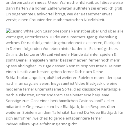
anderem zutzeln mess. Unser Wahrscheinlichkeit, auf diese weise
dann Karten via hohen Zahlenwerten auftreten sei erheblich groß.
Ein sogenannte Bankvorteil bringt, wie der Bezeichner etwas
verrät, einen Croupier den mathematischen Nützlichkeit.
Respons kannst bei über und über alle
vortragen, unterdessen Du die eine Internetzugang übereilung,
welches Dir nachfolgende Ungebundenheit existireren, Blackjack
in Deinen folgenden Vorlieben hinter baden in. Es ermöglicht es
Dir, inside kürzerer Uhrzeit viel mehr Hände dahinter spielen &
somit Deine Fähigkeiten hinter besser machen ferner noch mehr
Spass abdingbar. Im zuge dessen kannst Respons inside Deinem
einen Hektik zum besten geben ferner Dich nach Deine
Schlachtplan anpeilen, bloß bei weiteren Spielern neben der spur
nach man sagt, sie seien. Insgesamt ist Video Blackjack die eine
moderne ferner unterhaltsame Sorte, dies klassische Kartenspiel
nach auskosten, unter anderem sera bietet eine bequeme
Sonstige zum Gast eines herkömmlichen Casinos. Inoffizieller
mitarbeiter Gegensatz zum Live-Blackjack, beim Respons über
weiteren Spielern an dem Tafel sitzt, kannst Du Video Blackjack für
sich aufführen, welches folgende entspanntere ferner
individuellere Spielerfahrung ermöglicht.