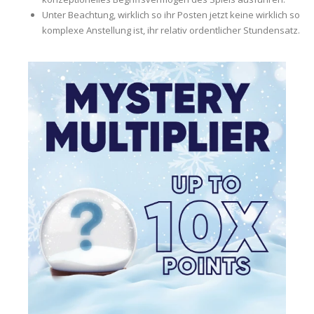
Unter Beachtung, wirklich so ihr Posten jetzt keine wirklich so
komplexe Anstellung ist, ihr relativ ordentlicher Stundensatz.