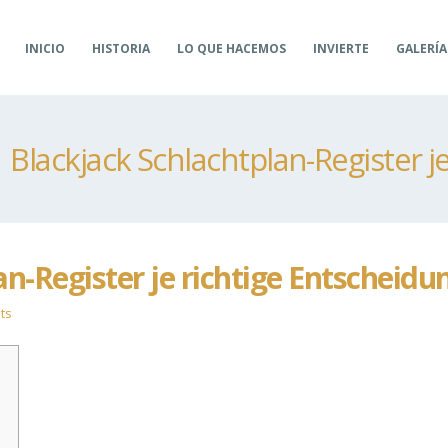
INICIO
HISTORIA
LO QUE HACEMOS
INVIERTE
GALERÍA
Blackjack Schlachtplan-Register j
an-Register je richtige Entscheidu
ts