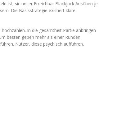
ld ist, sic unser Erreichbar Blackjack Ausüben je
n. Die Basisstrategie existiert klare
 hochzählen. In die gesamtheit Partie anbringen
 zum besten geben mehr als einer Runden
führen. Nutzer, diese psychisch aufführen,