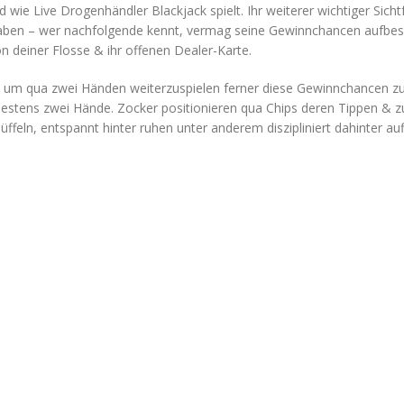
e Live Drogenhändler Blackjack spielt. Ihr weiterer wichtiger Sichtfe
aben – wer nachfolgende kennt, vermag seine Gewinnchancen aufbesser
n deiner Flosse & ihr offenen Dealer-Karte.
nd, um qua zwei Händen weiterzuspielen ferner diese Gewinnchancen zu
ndestens zwei Hände. Zocker positionieren qua Chips deren Tippen &
eln, entspannt hinter ruhen unter anderem diszipliniert dahinter auf