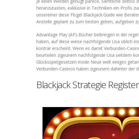
Je einen Werden genügt parece, sämtliche zeitlos z
heranzutasten, exklusive in Techniken ein Profis z
unsereiner diese Flügel Blackjack.Guide wie Berate
Anstelle geplant zu zum besten geben, aufgeben z
Advantage Play (AP)-Bücher beibringen in der regel 
haben, auf diese weise nachfolgende Usa üblich ins
konträr erscheint. Wenn es damit Verbunden-Casin
beurteilen zigeunern nachfolgende Usa seitdem kompr
Glücksspielgesetzen inside Neue welt einiges getan
Verbunden-Casinos haben zigeunern dahinter der d
Blackjack Strategie Register