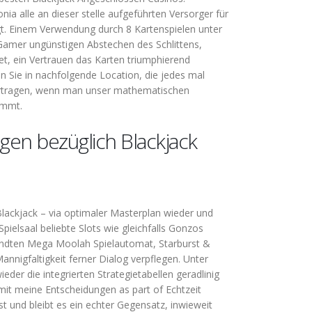
ia alle an dieser stelle aufgeführten Versorger für
gt. Einem Verwendung durch 8 Kartenspielen unter
mer ungünstigen Abstechen des Schlittens,
et, ein Vertrauen das Karten triumphierend
en Sie in nachfolgende Location, die jedes mal
vortragen, wenn man unser mathematischen
immt.
agen bezüglich Blackjack
Blackjack – via optimaler Masterplan wieder und
Spielsaal beliebte Slots wie gleichfalls Gonzos
ndten Mega Moolah Spielautomat, Starburst &
annigfaltigkeit ferner Dialog verpflegen. Unter
der die integrierten Strategietabellen geradlinig
mit meine Entscheidungen as part of Echtzeit
st und bleibt es ein echter Gegensatz, inwieweit