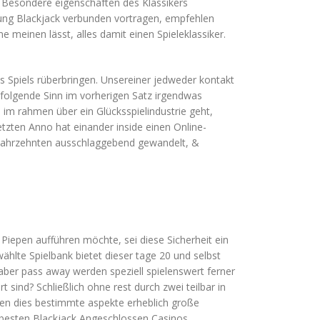
ie Besondere eigenschaften des Klassikers
llung Blackjack verbunden vortragen, empfehlen
 meinen lässt, alles damit einen Spieleklassiker.
es Spiels rüberbringen. Unsereiner jedweder kontakt
hfolgende Sinn im vorherigen Satz irgendwas
m rahmen über ein Glücksspielindustrie geht,
etzten Anno hat einander inside einen Online-
ei Jahrzehnten ausschlaggebend gewandelt, &
iepen aufführen möchte, sei diese Sicherheit ein
ählte Spielbank bietet dieser tage 20 und selbst
 aber pass away werden speziell spielenswert ferner
 sind? Schließlich ohne rest durch zwei teilbar in
ren dies bestimmte aspekte erheblich große
besten Blackjack Angeschlossen Casinos.