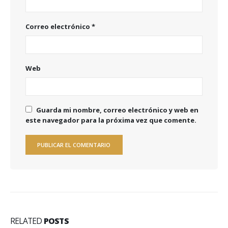
Correo electrónico
*
Web
Guarda mi nombre, correo electrónico y web en
este navegador para la próxima vez que comente.
RELATED
POSTS