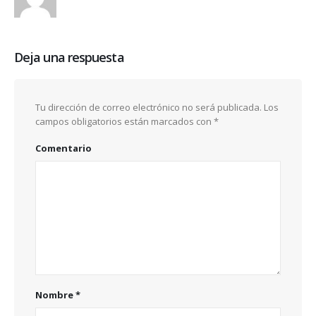
Deja una respuesta
Tu dirección de correo electrónico no será publicada.
Los
campos obligatorios están marcados con
*
Comentario
Nombre
*