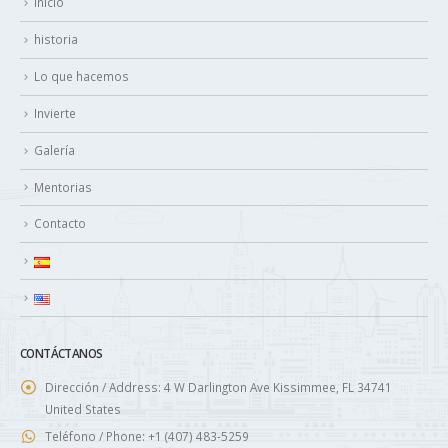
Inicio
historia
Lo que hacemos
Invierte
Galería
Mentorias
Contacto
CONTÁCTANOS
Dirección / Address:
4 W Darlington Ave Kissimmee, FL 34741
United States
Teléfono / Phone:
+1 (407) 483-5259