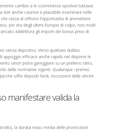
ntemente cambio a le scommesse sportive tuttavia
ta slot anche casinoe e plausibile esaminare nelle
ti che razza di offrono l’opportunita di ammettere
aso, per eta degli ultimi Europei di colpo, non molti
ato addirittura gli importi dei bonus privo di
in senza deposito). Verso qualsiasi dubbio
di appoggio efficace anche rapido nel disporre le
amento sinon potra gareggiare su un prelievo ratto,
uardo delle normative vigenti. Qualunque i premio
che offre depositi facili, riscossioni delle vincite
o manifestare valida la
ontrollo), la durata mass media delle promozioni