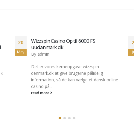
Tragaperras Gratis Funciona del
27
Momento a Alguna 5000 Juegos por
Jul
J
Divertimento sobre Casino Pearls
By
admin
N de promociones desplazandolo incluso el
cabello bonificaciones de seducir a cero
ine
millas jugadores mismamente­ como
encontrarse el interes...
read more