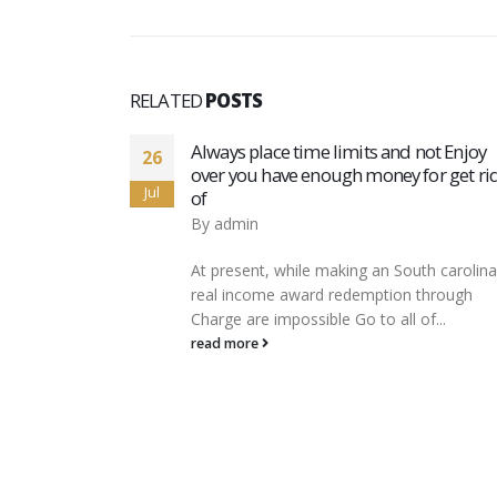
RELATED
POSTS
not Enjoy
Wizzspin Casino Op til 6000 FS
20
or get rid
uudanmark dk
May
By
admin
Det er vores kerneopgave wizzspin-
th carolina a
denmark.dk at give brugerne pålidelig
through
information, så de kan vælge et dansk onl
f...
casino på...
read more