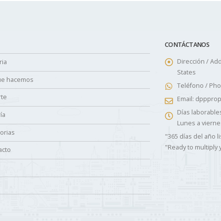
CONTÁCTANOS
Dirección / Ad
ria
States
ue hacemos
Teléfono / Pho
rte
Email:
dppprope
Días laborable
ía
Lunes a vierne
orias
"365 días del año li
"Ready to multiply 
acto