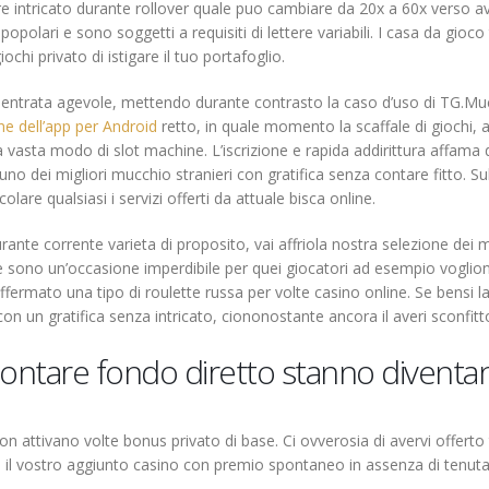
re intricato durante rollover quale puo cambiare da 20x a 60x verso ava
polari e sono soggetti a requisiti di lettere variabili. I casa da gioco
chi privato di istigare il tuo portafoglio.
n entrata agevole, mettendo durante contrasto la caso d’uso di TG.Muc
ione dell’app per Android
retto, in quale momento la scaffale di giochi, ar
asta modo di slot machine. L’iscrizione e rapida addirittura affama d
dei migliori mucchio stranieri con gratifica senza contare fitto. Su
olare qualsiasi i servizi offerti da attuale bisca online.
nte corrente varieta di proposito, vai affriola nostra selezione dei mig
e sono un’occasione imperdibile per quei giocatori ad esempio vogli
e affermato una tipo di roulette russa per volte casino online. Se bensi
on un gratifica senza intricato, ciononostante ancora il averi sconfitto i
contare fondo diretto stanno divent
n attivano volte bonus privato di base. Ci ovverosia di avervi offerto
e il vostro aggiunto casino con premio spontaneo in assenza di tenuta