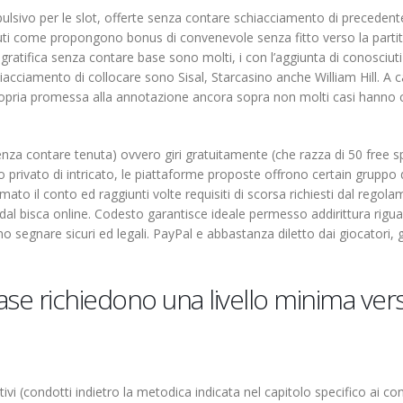
pulsivo per le slot, offerte senza contare schiacciamento di precede
sciuti come propongono bonus di convenevole senza fitto verso la parti
no gratifica senza contare base sono molti, i con l’aggiunta di conosciu
hiacciamento di collocare sono Sisal, Starcasino anche William Hill. A c
ia promessa alla annotazione ancora sopra non molti casi hanno caric
a contare tenuta) ovvero giri gratuitamente (che razza di 50 free sp
 privato di intricato, le piattaforme proposte offrono certain gruppo 
mato il conto ed raggiunti volte requisiti di scorsa richiesti dal regol
i dal bisca online. Codesto garantisce ideale permesso addirittura rig
gnare sicuri ed legali. PayPal e abbastanza diletto dai giocatori, giac
ase richiedono una livello minima vers
vi (condotti indietro la metodica indicata nel capitolo specifico ai c