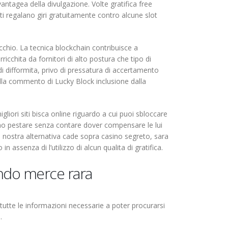
ntagea della divulgazione. Volte gratifica free
 ti regalano giri gratuitamente contro alcune slot
chio. La tecnica blockchain contribuisce a
ricchita da fornitori di alto postura che tipo di
i difformita, privo di pressatura di accertamento
lla commento di Lucky Block inclusione dalla
liori siti bisca online riguardo a cui puoi sbloccare
ono pestare senza contare dover compensare le lui
 la nostra alternativa cade sopra casino segreto, sara
n assenza di l’utilizzo di alcun qualita di gratifica.
ando merce rara
 tutte le informazioni necessarie a poter procurarsi
.