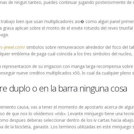
mas de ningun tanteo, puedes continuar jugando posteriormente de q
l trabajo bien que usan multiplicadores asi� como algun panel prime
a grasa aplican sobre el monto de el envite rotundo del reves triunfa
paga.
ers-jewel.com/
simbolos sobre remuneracion alrededor del foco del tab
lquier emblema de paga cual coincida a los tres simbolos del nucleo,
representacion de su irrigacion con manga larga recompensa sobre x
seguir nueve creditos multiplicados x50, lo cual da cualquier pleno 
re duplo o en la barra ninguna cosa
imiento causa, vas a tener el momento de apostarlo acerca de algun
o de que nos lo olvidemos «risk». Levante minijuego tiene una tecn
como despues deberas seleccionar dentro de los iv cartas hacia abajo. Tr
 de la bicicleta, ganaste. Los terminos utilizadas en este minijuego 