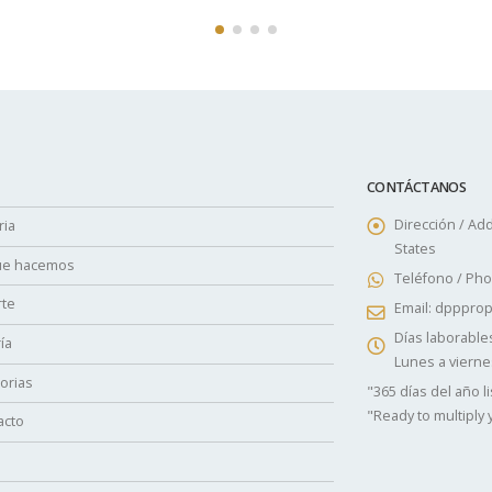
CONTÁCTANOS
Dirección / Ad
ria
States
ue hacemos
Teléfono / Pho
rte
Email:
dppprope
Días laborable
ía
Lunes a vierne
orias
"365 días del año li
"Ready to multiply 
acto