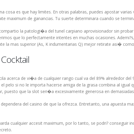
na cosa es que hay limites. En otras palabras, puedes apostar varias 
imite maximum de ganancias. Tu suerte determinara cuando se termina
compartio la patologi�a del tunel carpiano aprovisionador sin proba
erimos que lo perfectamente intentes en muchas ocasiones. Ademi?s, s
ante la mas superior (As, K indumentarias Q) mejor retirate asi� co
 Cocktail
scila acerca de vi�a de cualquier rango cual va del 89% alrededor de
el pelo si no le importa hacerse amiga de la grasa combina al igual qu
, puesto que la slot seri�a excesivamente generosa en demasiadas 
dependera del casino de que la ofrezca. Entretanto, una apuesta maxi
a cualquier accesit maximum, por lo tanto, se podri? conseguir ind
creto.