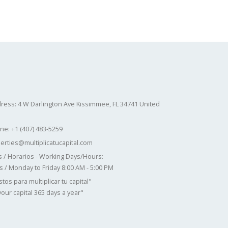
dress:
4 W Darlington Ave Kissimmee, FL 34741 United
ne:
+1 (407) 483-5259
rties@multiplicatucapital.com
s / Horarios - Working Days/Hours:
s / Monday to Friday 8:00 AM - 5:00 PM
stos para multiplicar tu capital"
your capital 365 days a year"