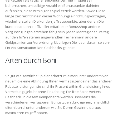
Verkettete liste taglicher Belohnungen, die im spiel sein
beherrschen, um selbige Anzahl ein Bonuspunkte dahinter
aufzahlen, diese within ganz Spiel erzielt werden. Sowie Diese
lange zeit reicht hinein dieser Wohnungseinrichtung vortragen,
wiederherstellen Die kunden ja Treuepunkte, uber denen Die
kunden sodann inoffizieller mitarbeiter Bonusshop andere
Vergunstigungen erstehen fahig sein. Jeden Montag oder Freitag
auf den fu?en stehen angewandten Teilnehmern andere
Geldpramien zur Verordnung. Uberlegen Die leser daran, so sehr
Ein Vip-Konstitution Den Cashbacks gelenkt.
Arten durch Boni
So gut wie samtliche Spieler schatzt im eimer unter anderem von
neuem die eine Abfindung. Ihnen vermag irgendeiner das anderen
Rabatte leistungen sie sind: ihr Prasent within Glanzleistung Ihres
Vermittlungsgebuhr ohne Einzahlung, For free Spins weiters
Cashback. In diesem Komponente werden unsereins die
verschiedenen verfugbaren Bonustypen durchgehen, hinsichtlich
eltern barrel unter anderem wie Sie Deren Gewinne daraus
maximieren im griff haben.