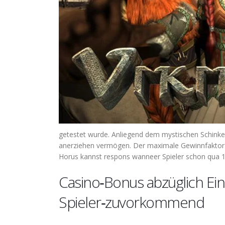
getestet wurde. Anliegend dem mystischen Schinken 
anerziehen vermögen. Der maximale Gewinnfaktor in
Horus kannst respons wanneer Spieler schon qua 1 C
Casino‑Bonus abzüglich Ei
Spieler‑zuvorkommend