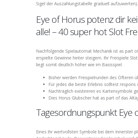
Sigel der Auszahlungstabelle graduell aufzuwerten).
Eye of Horus potenz dir ke
alle! – 40 super hot Slot Fr
Nachfolgende Spielautomat Mechanik ist as part of 
erspielte Gewinne hinter steigern. Ihr Freispiele 
liegt somit deutlich höher wie im Basisspiel.
Bisher werden Freispielrunden des Öfteren 
Für jedes die beste Erlebnis solltest respon
Nachträglich existireren es Kartensymbole 
Dies Horus Glubscher hat as part of das Alt
Tagesordnungspunkt Eye o
Eines ihr wertvollsten Symbole bei dem Innerster p