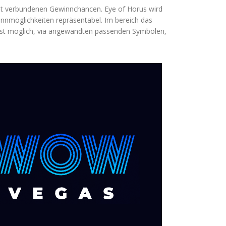
amit verbundenen Gewinnchancen. Eye of Horus wird
innmöglichkeiten repräsentabel. Im bereich das
ce ist möglich, via angewandten passenden Symbolen,