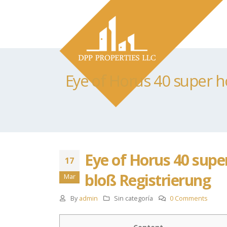
Eye of Horus 40 super 
Eye of Horus 40 supe
17
bloß Registrierung
Mar
By
admin
Sin categoría
0 Comments