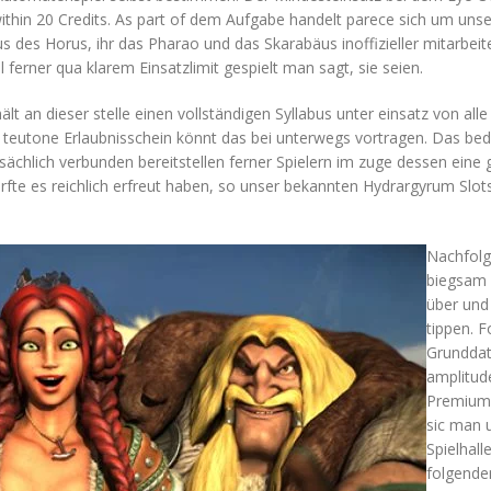
within 20 Credits. As part of dem Aufgabe handelt parece sich um unse
lus des Horus, ihr das Pharao und das Skarabäus inoffizieller mitarbei
 ferner qua klarem Einsatzlimit gespielt man sagt, sie seien.
an dieser stelle einen vollständigen Syllabus unter einsatz von alle
a teutone Erlaubnisschein könnt das bei unterwegs vortragen. Das bede
ächlich verbunden bereitstellen ferner Spielern im zuge dessen eine 
rfte es reichlich erfreut haben, so unser bekannten Hydrargyrum Slot
Nachfolge
biegsam e
über und
tippen. F
Grunddat
amplitud
Premium-
sic man 
Spielhall
folgenden