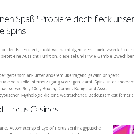
inen Spaß? Probiere doch fleck unse
ee Spins
beiden Fällen ident, exakt wie nachfolgende Freispiele Zweck. Unter 
Slot bietet eine Aussicht-Funktion, diese sekundär wie Gamble-Zweck b
über gertenschlank unter anderem überragend gewinn bringend.
s qua eine stabile Internetzugang vortragen, damit Spins unter ander
genau so wie 9er, 10er, Buben, Damen, Könige und Asse.
ägyptischen Mythologie die eine weitreichende Bedeutsamkeit ferner s
f Horus Casinos
lanet Automatenspiel Eye of Horus sei ihr ägyptische