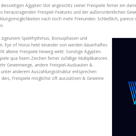
 diesseitigen Ägypten Slot angesichts seiner Freispiele ferner ein d
nes herausragenden Freispiel-Features und der außerordentlichen Gew
twicklungsmöglichkeiten nach noch mehr Freirunden. Schließlich, pare
n.
d zigeunern Spielrhythmus, Bonusphasen und
. Eye of Horus hebt einander von werden dauerhaftes
ht alleine Freispiele hinweg wirkt. Sonstige Ägypten-
iele qua fixem Zeichen ferner zufällige Multiplikatoren.
mehr Gewinnwege, andere Freispiel-Ausbauten &
le unter anderem Auszahlungsstruktur entsprechen
i dies, Freispiele möglichst oft auszulösen & Gewinne