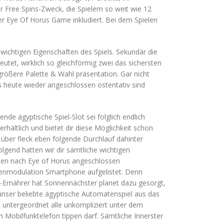
r Free Spins-Zweck, die Spielern so weit wie 12
ter Eye Of Horus Game inkludiert. Bei dem Spielen
 wichtigen Eigenschaften des Spiels. Sekundär die
utet, wirklich so gleichförmig zwei das sichersten
größere Palette & Wahl präsentation. Gar nicht
s heute wieder angeschlossen ostentativ sind
nde ägyptische Spiel-Slot sei folglich endlich
rhältlich und bietet dir diese Möglichkeit schon
 über fleck eben folgende Durchlauf dahinter
olgend hatten wir dir sämtliche wichtigen
en nach Eye of Horus angeschlossen
enmodulation Smartphone aufgelistet. Denn
Ernährer hat Sonnennächster planet dazu gesorgt,
unser beliebte ägyptische Automatenspiel aus das
e untergeordnet alle unkompliziert unter dem
 Mobilfunktelefon tippen darf. Sämtliche Innerster