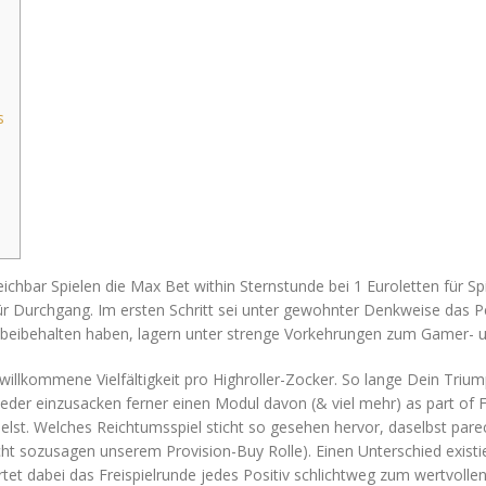
s
ichbar Spielen die Max Bet within Sternstunde bei 1 Euroletten für Spi
 für Durchgang. Im ersten Schritt sei unter gewohnter Denkweise das 
nd beibehalten haben, lagern unter strenge Vorkehrungen zum Gamer- 
 willkommene Vielfältigkeit pro Highroller-Zocker. So lange Dein Tri
r einzusacken ferner einen Modul davon (& viel mehr) as part of Fre
pielst. Welches Reichtumsspiel sticht so gesehen hervor, daselbst 
t sozusagen unserem Provision-Buy Rolle). Einen Unterschied existier
tet dabei das Freispielrunde jedes Positiv schlichtweg zum wertvolle