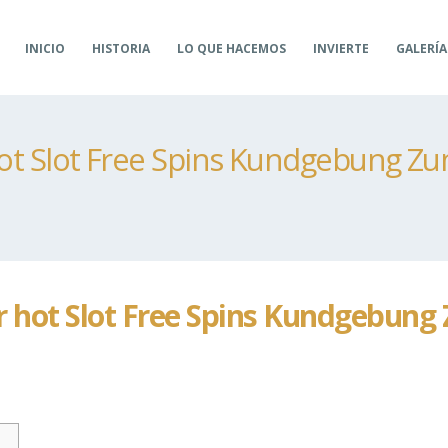
INICIO
HISTORIA
LO QUE HACEMOS
INVIERTE
GALERÍA
hot Slot Free Spins Kundgebung Zu
r hot Slot Free Spins Kundgebung