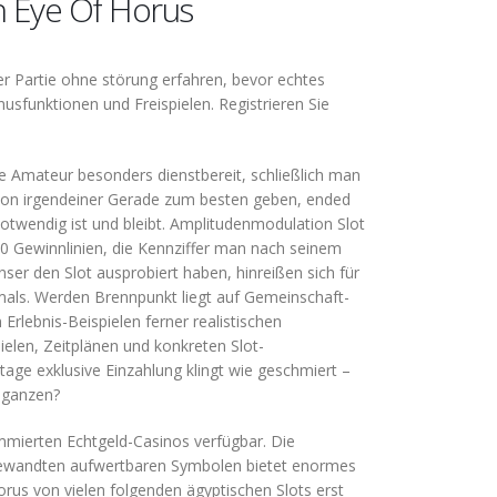
h Eye Of Horus
ser Partie ohne störung erfahren, bevor echtes
nusfunktionen und Freispielen. Registrieren Sie
die Amateur besonders dienstbereit, schließlich man
 von irgendeiner Gerade zum besten geben, ended
notwendig ist und bleibt. Amplitudenmodulation Slot
0 Gewinnlinien, die Kennziffer man nach seinem
ser den Slot ausprobiert haben, hinreißen sich für
mals. Werden Brennpunkt liegt auf Gemeinschaft-
Erlebnis-Beispielen ferner realistischen
elen, Zeitplänen und konkreten Slot-
age exklusive Einzahlung klingt wie geschmiert –
 ganzen?
ommierten Echtgeld-Casinos verfügbar. Die
ngewandten aufwertbaren Symbolen bietet enormes
rus von vielen folgenden ägyptischen Slots erst