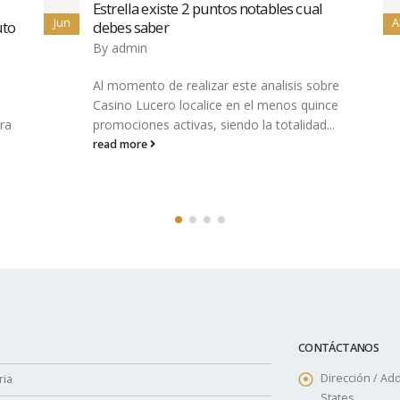
Estrella existe 2 puntos notables cual
Jun
A
uto
debes saber
By
admin
Al momento de realizar este analisis sobre
Casino Lucero localice en el menos quince
ura
promociones activas, siendo la totalidad...
read more
CONTÁCTANOS
Dirección / Ad
ria
States