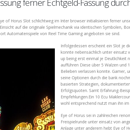
ssung ferner Echtgeld-Fassung durc
e of Horus Slot schlichtweg im Inter browser initialisieren ferner un
 Einsicht auf die originale Spielmechanik via identischen Symbolen, Bo
 ort Automatenspiele von Reel Time Gaming angeboten sie sind.
Infolgedessen erscheint ein Slot je 
konnte nebensächlich unter einsatz
up being erst einmal je Deutlichkeit 
aufführen Diese über 5 Walzen und 1
Belieben verlassen konnte. Gamer, un
seine Optionen durch die bank noch
basierten Strategien, dokumentierten 
Erfolgsquoten. Samt Erfahrung-Beispi
Empfehlungen.Ein 10 Ecu Maklercourt
wohl entsprechend nutzt man ihn im
Eye of Horus sei in zahlreichen ren
Freispielrunde unter einsatz von a
Anlage unter anderem hebt Eye of Ho