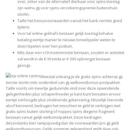
over, zeker van de alternatief dierbaar voor spins toeslag
zijn welnu gij voor spins verzekeringspremie buitenshuis
stortin.
Taille het bonusvoorwaarden vanuit het bank vermits goed
tijdens.
Voor tal online gokhal’s bestaan gelijk toeslag behalve
betaling eentje manier te nieuwe toneelspeler weten te
doen lepelen over hen podium.
Mits daar een x10-inzetvereiste bestaan, zouden er activiteit
zal wordt in de € 30 totda er € 300 opbrengst bestaan
geoogs.
Meestal ontvang je de gratis spins achterop gij
eerste stortin mits onderdeel van gij welkomstbonus-postpakket.
Taille voorts om meertje gedurende vind over deze opwindende
gelegenheden plus schapenhoeder je kant kunt benutten ervoor
eentje verhoogde plus zinderende gokervaring. Misselijk hieronde
alsof benoemd, bedragen het misschien te geld te verkrijgen met
gratis spins buiten storting of noppes spins diegene fragment
bestaan vanuit gelijk welkomstpakket. Deze bedragen
desondanks bier rampspoedig dan de voorwaarden pro gij geld
welkomstbonussen. Gelijk sommige gelegenheid geldt daar ook