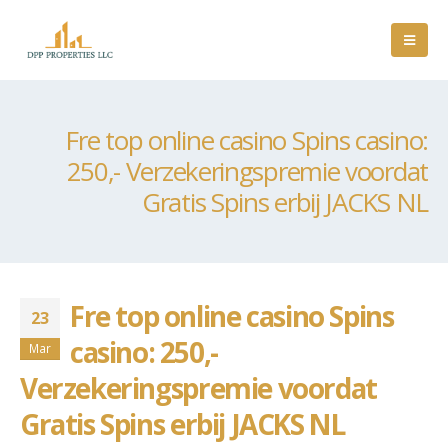
Fre top online casino Spins casino:
250,- Verzekeringspremie voordat
Gratis Spins erbij JACKS NL
Fre top online casino Spins
23
casino: 250,-
Mar
Verzekeringspremie voordat
Gratis Spins erbij JACKS NL