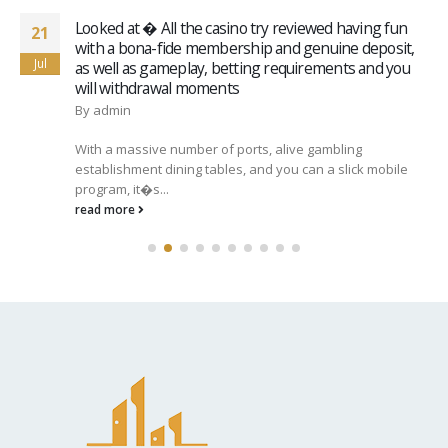
Looked at � All the casino try reviewed having fun
21
with a bona-fide membership and genuine deposit,
Jul
as well as gameplay, betting requirements and you
will withdrawal moments
By
admin
With a massive number of ports, alive gambling
establishment dining tables, and you can a slick mobile
program, it�s...
read more