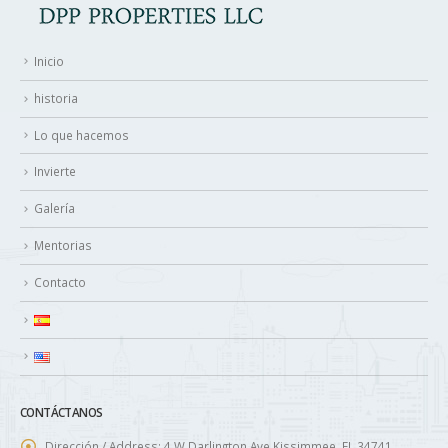
Inicio
historia
Lo que hacemos
Invierte
Galería
Mentorias
Contacto
CONTÁCTANOS
Dirección / Address:
4 W Darlington Ave Kissimmee, FL 34741