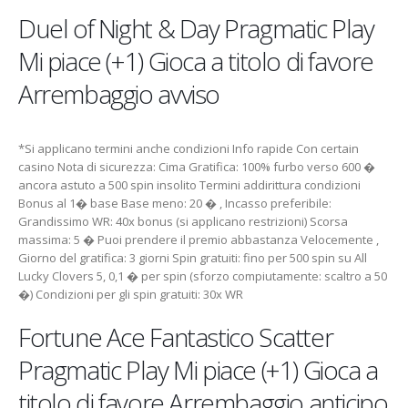
Duel of Night & Day Pragmatic Play
Mi piace (+1) Gioca a titolo di favore
Arrembaggio avviso
*Si applicano termini anche condizioni Info rapide Con certain
casino Nota di sicurezza: Cima Gratifica: 100% furbo verso 600 �
ancora astuto a 500 spin insolito Termini addirittura condizioni
Bonus al 1� base Base meno: 20 � , Incasso preferibile:
Grandissimo WR: 40x bonus (si applicano restrizioni) Scorsa
massima: 5 � Puoi prendere il premio abbastanza Velocemente ,
Giorno del gratifica: 3 giorni Spin gratuiti: fino per 500 spin su All
Lucky Clovers 5, 0,1 � per spin (sforzo compiutamente: scaltro a 50
�) Condizioni per gli spin gratuiti: 30x WR
Fortune Ace Fantastico Scatter
Pragmatic Play Mi piace (+1) Gioca a
titolo di favore Arrembaggio anticipo