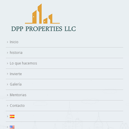
Inicio
historia
Lo que hacemos
Invierte
Galería
Mentorias
Contacto