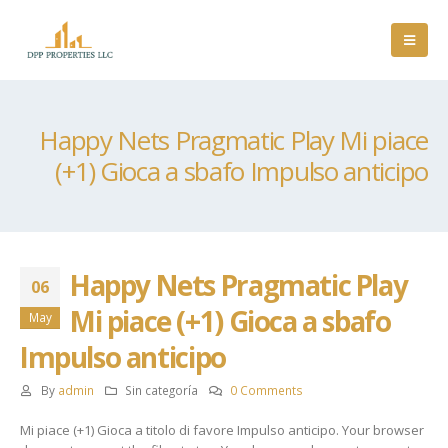
Happy Nets Pragmatic Play Mi piace
(+1) Gioca a sbafo Impulso anticipo
Happy Nets Pragmatic Play
06
Mi piace (+1) Gioca a sbafo
May
Impulso anticipo
By
admin
Sin categoría
0 Comments
Mi piace (+1) Gioca a titolo di favore Impulso anticipo. Your browser