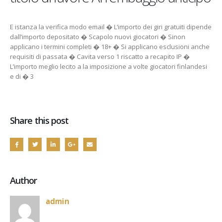
E istanza la verifica modo email � L’importo dei giri gratuiti dipende
dall’importo depositato � Scapolo nuovi giocatori � Sinon
applicano i termini completi � 18+ � Si applicano esclusioni anche
requisiti di passata � Cavita verso 1 riscatto a recapito IP �
L’importo meglio lecito a la imposizione a volte giocatori finlandesi
e di � 3
Share this post
Author
admin