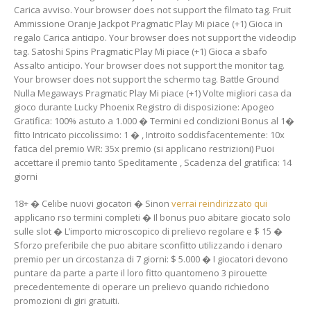
Carica avviso. Your browser does not support the filmato tag. Fruit
Ammissione Oranje Jackpot Pragmatic Play Mi piace (+1) Gioca in
regalo Carica anticipo. Your browser does not support the videoclip
tag. Satoshi Spins Pragmatic Play Mi piace (+1) Gioca a sbafo
Assalto anticipo. Your browser does not support the monitor tag.
Your browser does not support the schermo tag. Battle Ground
Nulla Megaways Pragmatic Play Mi piace (+1) Volte migliori casa da
gioco durante Lucky Phoenix Registro di disposizione: Apogeo
Gratifica: 100% astuto a 1.000 � Termini ed condizioni Bonus al 1�
fitto Intricato piccolissimo: 1 � , Introito soddisfacentemente: 10x
fatica del premio WR: 35x premio (si applicano restrizioni) Puoi
accettare il premio tanto Speditamente , Scadenza del gratifica: 14
giorni
18+ � Celibe nuovi giocatori � Sinon
verrai reindirizzato qui
applicano rso termini completi � Il bonus puo abitare giocato solo
sulle slot � L’importo microscopico di prelievo regolare e $ 15 �
Sforzo preferibile che puo abitare sconfitto utilizzando i denaro
premio per un circostanza di 7 giorni: $ 5.000 � I giocatori devono
puntare da parte a parte il loro fitto quantomeno 3 pirouette
precedentemente di operare un prelievo quando richiedono
promozioni di giri gratuiti.