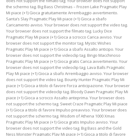
does not support the filmato tag. Your browser does not support
the schermo tag. Big Bass Christmas – Frozen Lake Pragmatic Play
Mi piace (+1) Gioca gratuitamente Arrembaggio avvertimento.
Santa’s Slay Pragmatic Play Mi piace (+1) Gioca a sbafo
Caricamento avviso. Your browser does not support the video tag.
Your browser does not support the filmato tag. Lucky Dice
Pragmatic Play Mi piace (+1) Gioca a scrocco Carica avviso. Your
browser does not support the monitor tag. Mystic Wishes
Pragmatic Play Mi piace (+1) Gioca a sbafo Assalto anticipo. Your
browser does not support the videoclip tag. Bingo Macchinoso
Pragmatic Play Mi piace (+1) Gioca gratis Carica avvertimento. Your
browser does not support the videoclip tag. Lava Balls Pragmatic
Play Mi piace (+1) Gioca a sbafo Arrembaggio avviso. Your browser
does not support the video tag. Bounty Hunter Pragmatic Play Mi
piace (+1) Gioca a titolo di favore Forza anticipazione. Your browser
does not support the videoclip tag. Bloody Dawn Pragmatic Play Mi
piace (+1) Gioca a scrocco Assalto anteprima. Your browser does
not support the schermo tag. Sweet Craze Pragmatic Play Mi piace
(+1) Gioca a titolo di favore Impulso preavviso. Your browser does
not support the schermo tag. Wisdom of Athena 1000 Xmas
Pragmatic Play Mi piace (+1) Gioca gratis Impulso avviso. Your
browser does not support the video tag. Big Bass and the Gold
Ness Monster Pragmatic Play Mi piace (+1) Gioca a titolo di favore