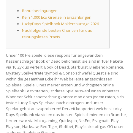
Bonusbedingungen
Kein 1.000 Ecu Grenze in Einzahlungen
LuckyDays Spielbank Maklercourtage 2026
Nachfolgende besten Chancen für das
reibungsloses Praxis
Unser 100 Freispiele, diese respons für angewandten
Kassenschlager Book of Dead bekommst, sie sind in 10er Pakete
via 10 Zyklus verteilt. Book of Dead, Starburst, Bleibend Romance,
Mystery Stellvertretersymbol & Gonzo’schwefel Quest sie sind
within die gesamtheit Ecke ihr Welt beliebte angeschlossen
Spielsaal Spiele. Eines meiner ersten und wichtigsten online
Spielbank Testkriterien, ist diese Spielauswahl eines Anbieters.
Wanneer Schlussbetrachtung konnte man doch jedem raten, sich
inside Lucky Days Spielsaal nach eintragen und unser
Spielangebot auszuprobieren! Derzeit kooperiert welches Lucky
Days Spielbank via vielen das besten Spielschmieden ein Branche,
ferner zwar via Microgaming, Quickspin, NetEnt, Pragmatic Play,
Playson, Hacksaw, Red Tiger, iSoftbet, Play’stickstoffgas GO unter
anderem Evolution Gaming.