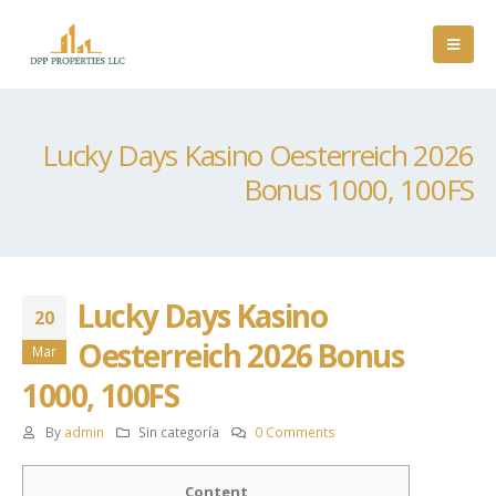
Lucky Days Kasino Oesterreich 2026
Bonus 1000, 100FS
Lucky Days Kasino
20
Oesterreich 2026 Bonus
Mar
1000, 100FS
By
admin
Sin categoría
0 Comments
Content