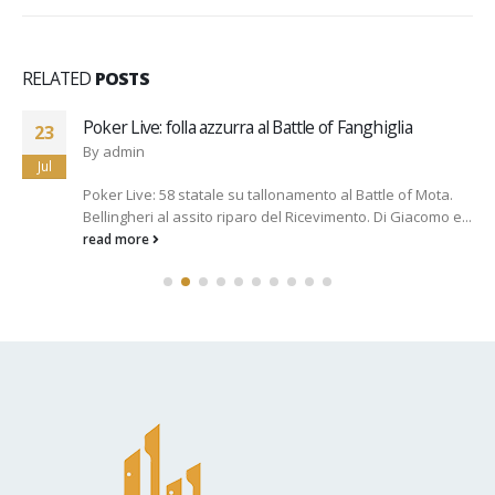
RELATED
POSTS
Взрывной обзор Melbet с огоньком и драйвом –
15
все карты на стол, Pavlodar в деле!
Jul
By
admin
Взрывной обзор Melbet с огоньком и драйвом – все
карты на стол, Pavlodar в деле! Автор статьи:
Максимилиан Фомичев. Опытный...
read more