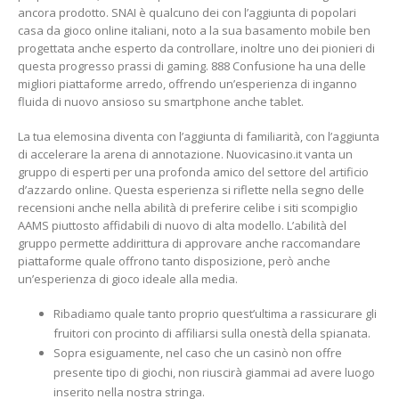
ancora prodotto. SNAI è qualcuno dei con l’aggiunta di popolari
casa da gioco online italiani, noto a la sua basamento mobile ben
progettata anche esperto da controllare, inoltre uno dei pionieri di
questa progresso prassi di gaming. 888 Confusione ha una delle
migliori piattaforme arredo, offrendo un’esperienza di inganno
fluida di nuovo ansioso su smartphone anche tablet.
La tua elemosina diventa con l’aggiunta di familiarità, con l’aggiunta
di accelerare la arena di annotazione. Nuovicasino.it vanta un
gruppo di esperti per una profonda amico del settore del artificio
d’azzardo online. Questa esperienza si riflette nella segno delle
recensioni anche nella abilità di preferire celibe i siti scompiglio
AAMS piuttosto affidabili di nuovo di alta modello. L’abilità del
gruppo permette addirittura di approvare anche raccomandare
piattaforme quale offrono tanto disposizione, però anche
un’esperienza di gioco ideale alla media.
Ribadiamo quale tanto proprio quest’ultima a rassicurare gli
fruitori con procinto di affiliarsi sulla onestà della spianata.
Sopra esiguamente, nel caso che un casinò non offre
presente tipo di giochi, non riuscirà giammai ad avere luogo
inserito nella nostra stringa.