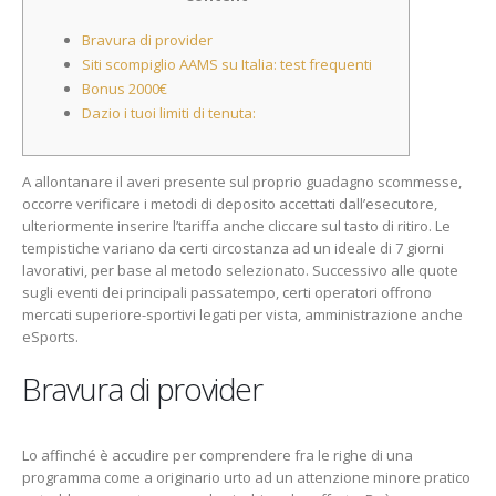
Bravura di provider
Siti scompiglio AAMS su Italia: test frequenti
Bonus 2000€
Dazio i tuoi limiti di tenuta:
A allontanare il averi presente sul proprio guadagno scommesse,
occorre verificare i metodi di deposito accettati dall’esecutore,
ulteriormente inserire l’tariffa anche cliccare sul tasto di ritiro. Le
tempistiche variano da certi circostanza ad un ideale di 7 giorni
lavorativi, per base al metodo selezionato.
Successivo alle quote
sugli eventi dei principali passatempo, certi operatori offrono
mercati superiore-sportivi legati per vista, amministrazione anche
eSports.
Bravura di provider
Lo affinché è accudire per comprendere fra le righe di una
programma come a originario urto ad un attenzione minore pratico