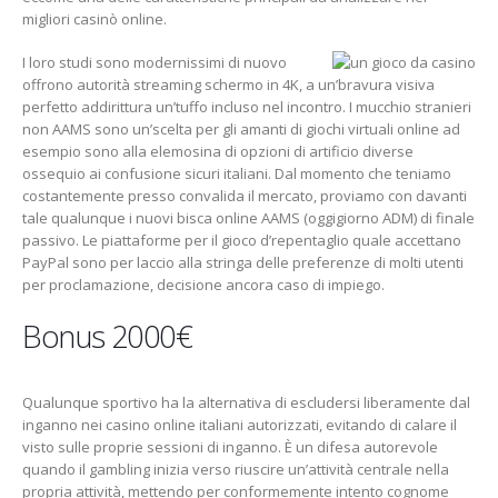
migliori casinò online.
I loro studi sono modernissimi di nuovo
offrono autorità streaming schermo in 4K, a un’bravura visiva
perfetto addirittura un’tuffo incluso nel incontro. I mucchio stranieri
non AAMS sono un’scelta per gli amanti di giochi virtuali online ad
esempio sono alla elemosina di opzioni di artificio diverse
ossequio ai confusione sicuri italiani. Dal momento che teniamo
costantemente presso convalida il mercato, proviamo con davanti
tale qualunque i nuovi bisca online AAMS (oggigiorno ADM) di finale
passivo. Le piattaforme per il gioco d’repentaglio quale accettano
PayPal sono per laccio alla stringa delle preferenze di molti utenti
per proclamazione, decisione ancora caso di impiego.
Bonus 2000€
Qualunque sportivo ha la alternativa di escludersi liberamente dal
inganno nei casino online italiani autorizzati, evitando di calare il
visto sulle proprie sessioni di inganno. È un difesa autorevole
quando il gambling inizia verso riuscire un’attività centrale nella
propria attività, mettendo per conformemente intento cognome