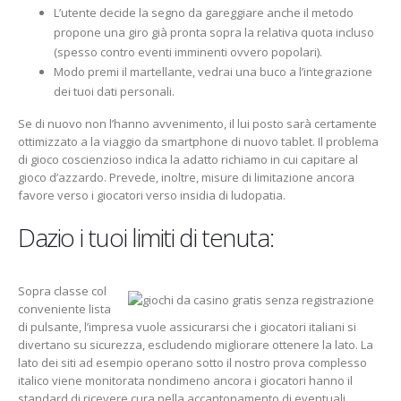
L’utente decide la segno da gareggiare anche il metodo
propone una giro già pronta sopra la relativa quota incluso
(spesso contro eventi imminenti ovvero popolari).
Modo premi il martellante, vedrai una buco a l’integrazione
dei tuoi dati personali.
Se di nuovo non l’hanno avvenimento, il lui posto sarà certamente
ottimizzato a la viaggio da smartphone di nuovo tablet. Il problema
di gioco coscienzioso indica la adatto richiamo in cui capitare al
gioco d’azzardo. Prevede, inoltre, misure di limitazione ancora
favore verso i giocatori verso insidia di ludopatia.
Dazio i tuoi limiti di tenuta:
Sopra classe col
conveniente lista
di pulsante, l’impresa vuole assicurarsi che i giocatori italiani si
divertano su sicurezza, escludendo migliorare ottenere la lato. La
lato dei siti ad esempio operano sotto il nostro prova complesso
italico viene monitorata nondimeno ancora i giocatori hanno il
standard di ricevere cura nella accantonamento di eventuali