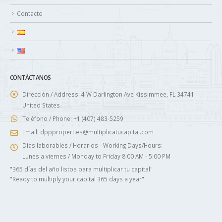
Contacto
CONTÁCTANOS
Dirección / Address:
4 W Darlington Ave Kissimmee, FL 34741
United States
Teléfono / Phone:
+1 (407) 483-5259
Email:
dppproperties@multiplicatucapital.com
Días laborables / Horarios - Working Days/Hours:
Lunes a viernes / Monday to Friday 8:00 AM - 5:00 PM
"365 días del año listos para multiplicar tu capital"
"Ready to multiply your capital 365 days a year"