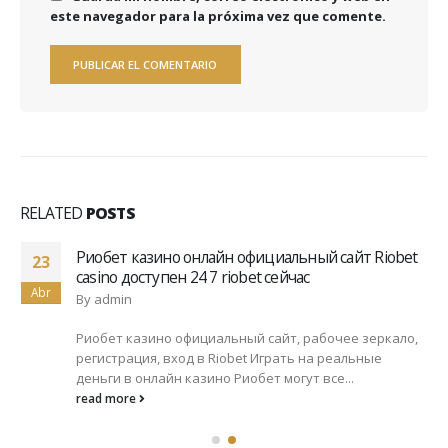
este navegador para la próxima vez que comente.
RELATED
POSTS
Риобет казино онлайн официальный сайт Riobet
23
casino доступен 24 7 riobet сейчас
Abr
By
admin
Риобет казино официальный сайт, рабочее зеркало,
регистрация, вход в Riobet Играть на реальные
деньги в онлайн казино Риобет могут все...
read more