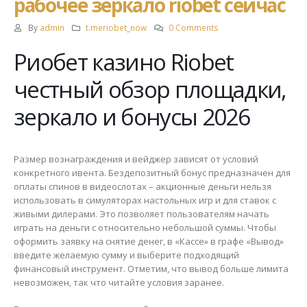
рабочее зеркало riobet сейчас
By
admin
t.meriobet_now
0 Comments
Риобет казино Riobet
честный обзор площадки,
зеркало и бонусы 2026
Размер вознаграждения и вейджер зависят от условий
конкретного ивента. Бездепозитный бонус предназначен для
оплаты спинов в видеослотах – акционные деньги нельзя
использовать в симуляторах настольных игр и для ставок с
живыми дилерами. Это позволяет пользователям начать
играть на деньги с относительно небольшой суммы. Чтобы
оформить заявку на снятие денег, в «Кассе» в графе «Вывод»
введите желаемую сумму и выберите подходящий
финансовый инструмент. Отметим, что вывод больше лимита
невозможен, так что читайте условия заранее.