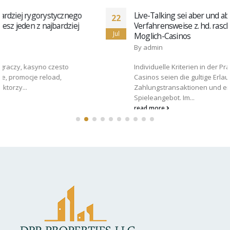
Live-Talking sei aber und abermal die bevorzugte
22
Verfahrensweise z. hd. rasche Ruckhalt inside
Jul
Moglich-Casinos
By
admin
Individuelle Kriterien in der Praferenz eines Erreichbar
Casinos seien die gultige Erlaubniskarte, passende
Zahlungstransaktionen und ein gro?zugiges
Spieleangebot. Im...
read more