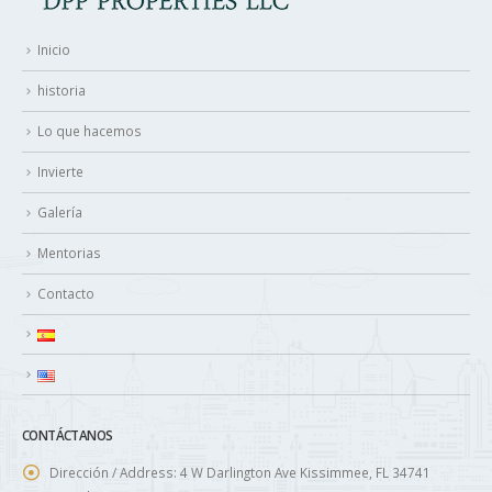
Inicio
historia
Lo que hacemos
Invierte
Galería
Mentorias
Contacto
CONTÁCTANOS
Dirección / Address:
4 W Darlington Ave Kissimmee, FL 34741