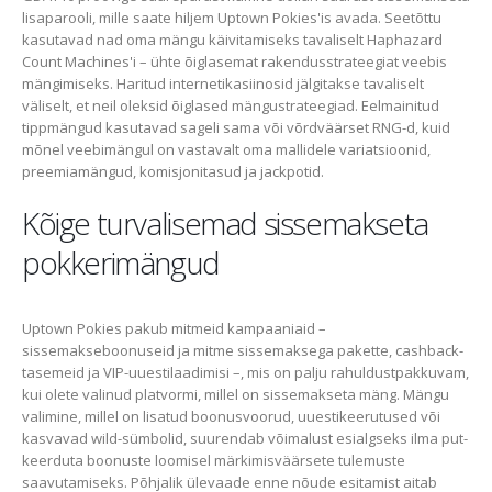
lisaparooli, mille saate hiljem Uptown Pokies'is avada. Seetõttu
kasutavad nad oma mängu käivitamiseks tavaliselt Haphazard
Count Machines'i – ühte õiglasemat rakendusstrateegiat veebis
mängimiseks. Haritud internetikasiinosid jälgitakse tavaliselt
väliselt, et neil oleksid õiglased mängustrateegiad. Eelmainitud
tippmängud kasutavad sageli sama või võrdväärset RNG-d, kuid
mõnel veebimängul on vastavalt oma mallidele variatsioonid,
preemiamängud, komisjonitasud ja jackpotid.
Kõige turvalisemad sissemakseta
pokkerimängud
Uptown Pokies pakub mitmeid kampaaniaid –
sissemakseboonuseid ja mitme sissemaksega pakette, cashback-
tasemeid ja VIP-uuestilaadimisi –, mis on palju rahuldustpakkuvam,
kui olete valinud platvormi, millel on sissemakseta mäng. Mängu
valimine, millel on lisatud boonusvoorud, uuestikeerutused või
kasvavad wild-sümbolid, suurendab võimalust esialgseks ilma put-
keerduta boonuste loomisel märkimisväärsete tulemuste
saavutamiseks. Põhjalik ülevaade enne nõude esitamist aitab