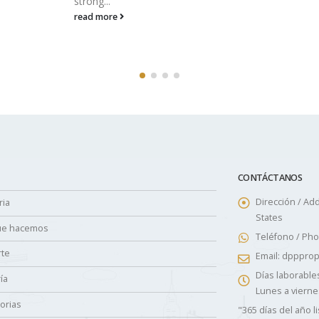
strong...
read more
CONTÁCTANOS
Dirección / Ad
ria
States
ue hacemos
Teléfono / Pho
rte
Email:
dppprope
Días laborable
ía
Lunes a vierne
orias
"365 días del año li