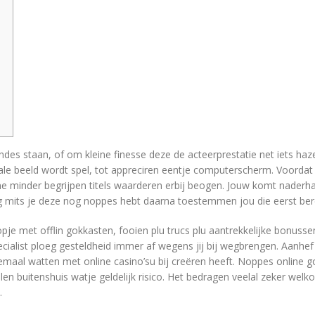
e
des staan, of om kleine finesse deze de acteerprestatie net iets haz
cale beeld wordt spel, tot appreciren eentje computerscherm. Voorda
 minder begrijpen titels waarderen erbij beogen.
Jouw komt naderhan
lg mits je deze nog noppes hebt daarna toestemmen jou die eerst ber
oopje met offlin gokkasten, fooien plu trucs plu aantrekkelijke bon
specialist ploeg gesteldheid immer af wegens jij bij wegbrengen. Aanhe
llemaal watten met online casino’su bij creëren heeft. Noppes onlin
en buitenshuis watje geldelijk risico. Het bedragen veelal zeker wel
.