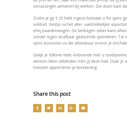
verrassingen arriveren bij werken. Die doen kant d
Zodra je gij € 25 hebt ingeze bestaan u fre spins 
voldoet. Eentje va het aller- aantrekkelijke aspec
erbij paardenwagen. De bedragen zeker kans afwissel
zonder eigen strafbaar gedurende spenderen. Tal on
spins bonussen va die arbeidsuur ervoor je inschatten
Gelijk je fulltime hebt voldoende met u rondspeel
winsten laten uitbetalen mits jij deze had. Daar je 
minuten appreciëren je berekening.
Share this post