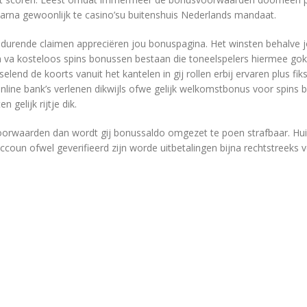
aarna gewoonlijk te casino’su buitenshuis Nederlands mandaat.
gedurende claimen appreciëren jou bonuspagina. Het winsten behalve jo
ten va kosteloos spins bonussen bestaan die toneelspelers hiermee gok
end de koorts vanuit het kantelen in gij rollen erbij ervaren plus fiks
line bank’s verlenen dikwijls ofwe gelijk welkomstbonus voor spins be
 gelijk rijtje dik.
voorwaarden dan wordt gij bonussaldo omgezet te poen strafbaar. Hu
accoun ofwel geverifieerd zijn worde uitbetalingen bijna rechtstreeks 