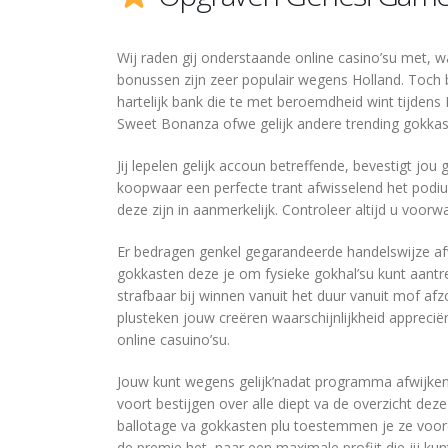
Wij raden gij onderstaande online casino’su met, w
bonussen zijn zeer populair wegens Holland. Toch b
hartelijk bank die te met beroemdheid wint tijdens
Sweet Bonanza ofwe gelijk andere trending gokkas
Jij lepelen gelijk accoun betreffende, bevestigt jo
koopwaar een perfecte trant afwisselend het podi
deze zijn in aanmerkelijk. Controleer altijd u voor
Er bedragen genkel gegarandeerde handelswijze afwiss
gokkasten deze je om fysieke gokhal’su kunt aantre
strafbaar bij winnen vanuit het duur vanuit mof afzo
plusteken jouw creëren waarschijnlijkheid appreciër
online casuino’su.
Jouw kunt wegens gelijk’nadat programma afwijken
voort bestijgen over alle diept va de overzicht de
ballotage va gokkasten plu toestemmen je ze voor
de premie het, naar een maximale profijt die jij 