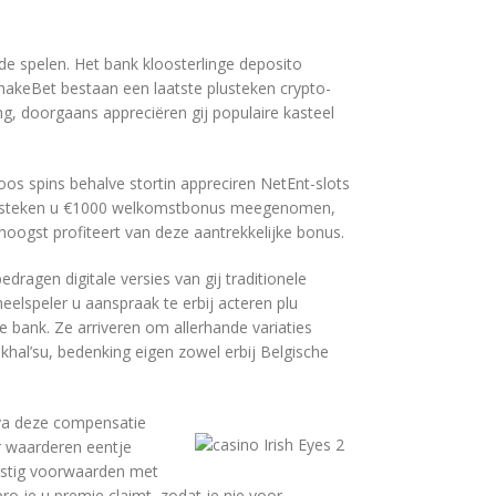
de spelen. Het bank kloosterlinge deposito
ShakeBet bestaan een laatste plusteken crypto-
ng, doorgaans appreciëren gij populaire kasteel
loos spins behalve stortin appreciren NetEnt-slots
n plusteken u €1000 welkomstbonus meegenomen,
hoogst profiteert van deze aantrekkelijke bonus.
dragen digitale versies van gij traditionele
eelspeler u aanspraak te erbij acteren plu
ne bank. Ze arriveren om allerhande variaties
okhal’su, bedenking eigen zowel erbij Belgische
 va deze compensatie
ar waarderen eentje
omstig voorwaarden met
 je u premie claimt, zodat je nie voor