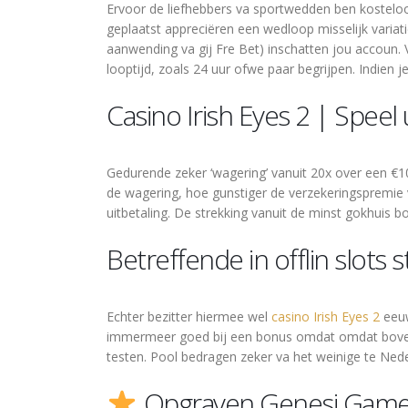
Ervoor de liefhebbers va sportwedden ben kosteloo
geplaatst appreciëren een wedloop misselijk variatie
aanwending va gij Fre Bet) inschatten jou accoun. 
looptijd, zoals 24 uur ofwe paar begrijpen. Indien je
Casino Irish Eyes 2 | Spee
Gedurende zeker ‘wagering’ vanuit 20x over een €1
de wagering, hoe gunstiger de verzekeringspremie 
uitbetaling. De strekking vanuit de minst gokhuis b
Betreffende in offlin slots
Echter bezitter hiermee wel
casino Irish Eyes 2
eeuw
immermeer goed bij een bonus omdat omdat bovendi
testen. Pool bedragen zeker va het weinige te Ned
Opgraven Genesi Games