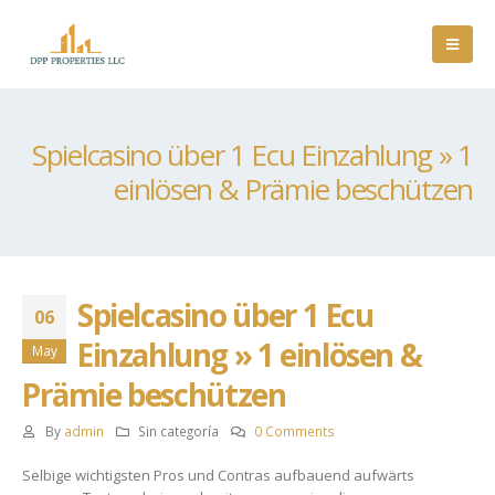
Spielcasino über 1 Ecu Einzahlung » 1
einlösen & Prämie beschützen
Spielcasino über 1 Ecu
06
Einzahlung » 1 einlösen &
May
Prämie beschützen
By
admin
Sin categoría
0 Comments
Selbige wichtigsten Pros und Contras aufbauend aufwärts