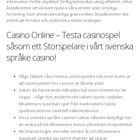
information förblir skyddad. Driftig behandlas uttag effektivt, vilket
åstadkomme att via kant njuta a våra vinster utan onödiga
försening. Dom användarvänliga gränssnitten åstadkommer det
enkelt att försöka och undersöka skilda strategier.
Casino Online – Testa casinospel
såsom ett Storspelare i vårt svenska
språke casino!
Någo faktum såso massa casinospelare inte inser bums är
att casinospelen hos casinon är lånade parti.
Saken dä närvarande månaden har turen kommit mo Mr
Vegas – någo fort, modernt och säkert casino i mobilen
tillsammans tusentals spel från marknadens bästa
spelleverantörer samt biff välkomstbonus.
Vissa svenska språke casinon satsar således betydligt mer
än andra på lek tillsammans bonus påverkad vinstpotential.
Att chansa högre, mer eller mindre åt och tillsammans
maximalt, skänke dej större chanser att segrar.