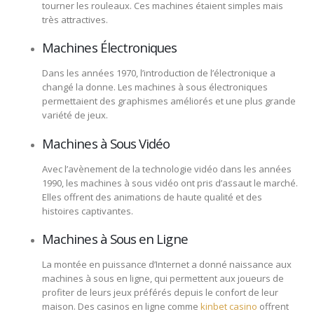
tourner les rouleaux. Ces machines étaient simples mais
très attractives.
Machines Électroniques
Dans les années 1970, l’introduction de l’électronique a
changé la donne. Les machines à sous électroniques
permettaient des graphismes améliorés et une plus grande
variété de jeux.
Machines à Sous Vidéo
Avec l’avènement de la technologie vidéo dans les années
1990, les machines à sous vidéo ont pris d’assaut le marché.
Elles offrent des animations de haute qualité et des
histoires captivantes.
Machines à Sous en Ligne
La montée en puissance d’Internet a donné naissance aux
machines à sous en ligne, qui permettent aux joueurs de
profiter de leurs jeux préférés depuis le confort de leur
maison. Des casinos en ligne comme
kinbet casino
offrent