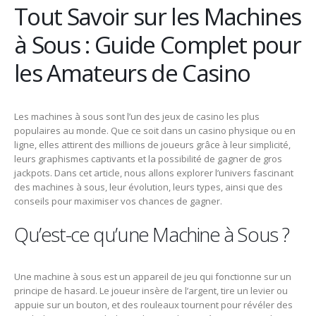
Tout Savoir sur les Machines
à Sous : Guide Complet pour
les Amateurs de Casino
Les machines à sous sont l’un des jeux de casino les plus
populaires au monde. Que ce soit dans un casino physique ou en
ligne, elles attirent des millions de joueurs grâce à leur simplicité,
leurs graphismes captivants et la possibilité de gagner de gros
jackpots. Dans cet article, nous allons explorer l’univers fascinant
des machines à sous, leur évolution, leurs types, ainsi que des
conseils pour maximiser vos chances de gagner.
Qu’est-ce qu’une Machine à Sous ?
Une machine à sous est un appareil de jeu qui fonctionne sur un
principe de hasard. Le joueur insère de l’argent, tire un levier ou
appuie sur un bouton, et des rouleaux tournent pour révéler des