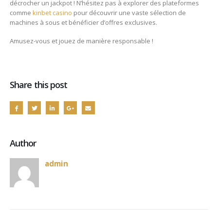
décrocher un jackpot ! N’hésitez pas à explorer des plateformes
comme
kinbet casino
pour découvrir une vaste sélection de
machines à sous et bénéficier d’offres exclusives.
Amusez-vous et jouez de manière responsable !
Share this post
Author
admin