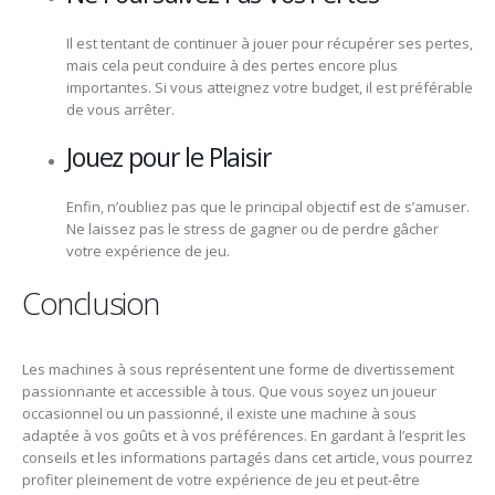
Il est tentant de continuer à jouer pour récupérer ses pertes,
mais cela peut conduire à des pertes encore plus
importantes. Si vous atteignez votre budget, il est préférable
de vous arrêter.
Jouez pour le Plaisir
Enfin, n’oubliez pas que le principal objectif est de s’amuser.
Ne laissez pas le stress de gagner ou de perdre gâcher
votre expérience de jeu.
Conclusion
Les machines à sous représentent une forme de divertissement
passionnante et accessible à tous. Que vous soyez un joueur
occasionnel ou un passionné, il existe une machine à sous
adaptée à vos goûts et à vos préférences. En gardant à l’esprit les
conseils et les informations partagés dans cet article, vous pourrez
profiter pleinement de votre expérience de jeu et peut-être