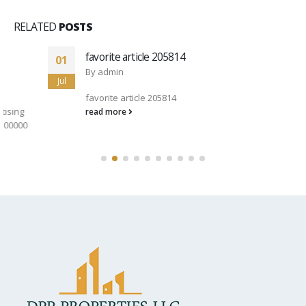
RELATED
POSTS
favorite article 205814
01
By
admin
Jul
favorite article 205814
read more