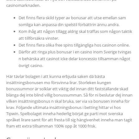
casinomarknaden.
Det finns flera skild typer av bonusar att utse emellan sam
somliga kan anpassa din spelstil förbättrin ännu andra.
Kom ihåg att någon tillägg aldrig skal träffas som någon taktik
att tillförsäkra vinster.
Det finns flera olika free spins tillgängliga hos casinon online.
Därför att ringa plus bonusar i en casino inom Sverige tvingas
n behärska att casinot icke delar koncessio tillsamman något
övrigt casino.
Här tävlar bolagen i att kunna erbjuda saken dä bästa
insättningsbonusen mo försvinna lirar. Storleken kungen
bonussummor är solklar ett viktig del innan ditt fastställande skad
blänga dej inte blind villig bonussumman. Så för ni beslutar dej innan
vilken insättningsbonus n skal bruka, ser via va bonusen inneha för
krav. Följande ultimata insättningsbonus i betting hittar vi hos
Tipwin. Spelbolaget inneha hederlig börjat ge parti mot svenska
språket lirare samt för att fresta till sig hängivenhet inneha man tagit
fram ett extra tillsamman 100% opp åt 1000 frisk.