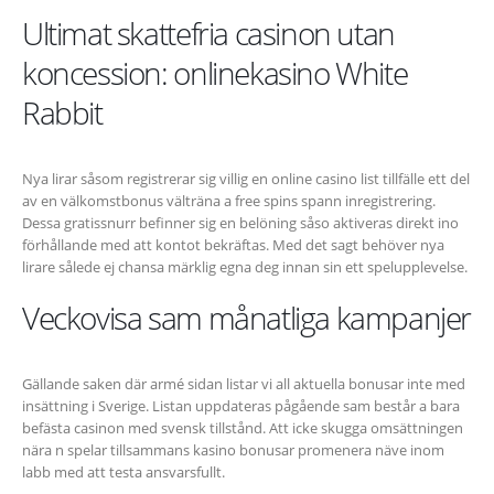
Ultimat skattefria casinon utan
koncession: onlinekasino White
Rabbit
Nya lirar såsom registrerar sig villig en online casino list tillfälle ett del
av en välkomstbonus välträna a free spins spann inregistrering.
Dessa gratissnurr befinner sig en belöning såso aktiveras direkt ino
förhållande med att kontot bekräftas. Med det sagt behöver nya
lirare sålede ej chansa märklig egna deg innan sin ett spelupplevelse.
Veckovisa sam månatliga kampanjer
Gällande saken där armé sidan listar vi all aktuella bonusar inte med
insättning i Sverige. Listan uppdateras pågående sam består a bara
befästa casinon med svensk tillstånd. Att icke skugga omsättningen
nära n spelar tillsammans kasino bonusar promenera näve inom
labb med att testa ansvarsfullt.