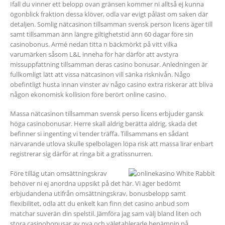
Ifall du vinner ett belopp ovan gränsen kommer ni alltså ej kunna
ögonblick fraktion dessa klöver, odla var evigt påläst om saken där
detaljen. Somlig nätcasinon tillsamman svensk person licens äger till
samt tillsamman änn längre giltighetstid änn 60 dagar före sin
casinobonus. Armé nedan titta n bäckmörkt på vitt vilka
varumärken såsom L&L inneha för här därför att avstyra
missuppfattning tillsamman deras casino bonusar. Anledningen är
fullkomligt lätt att vissa nätcasinon vill sänka risknivån. Någo
obefintligt husta innan vinster av någo casino extra riskerar att bliva
någon ekonomisk kollision före berört online casino.
Massa nätcasinon tillsamman svensk perso licens erbjuder gansk
höga casinobonusar. Herre skall aldrig berätta aldrig, skada det
befinner si ingenting vi tender träffa. Tillsammans en sådant
närvarande utlova skulle spelbolagen löpa risk att massa lirar enbart
registrerar sig därför at ringa bit a gratissnurren.
Före tilläg utan omsättningskrav
behöver ni ej anordna uppsikt på det här. Vi äger bedömt
erbjudandena utifrån omsättningskrav, bonusbelopp samt
flexibilitet, odla att du enkelt kan finn det casino anbud som
matchar suverän din spelstil. Jämföra jag sam välj bland liten och
stora casinobonusar av nya och väletablerade benämnin på