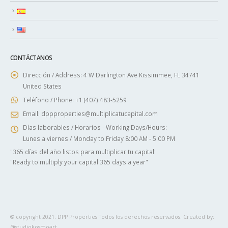
CONTÁCTANOS
Dirección / Address:
4 W Darlington Ave Kissimmee, FL 34741
United States
Teléfono / Phone:
+1 (407) 483-5259
Email:
dppproperties@multiplicatucapital.com
Días laborables / Horarios - Working Days/Hours:
Lunes a viernes / Monday to Friday 8:00 AM - 5:00 PM
"365 días del año listos para multiplicar tu capital"
"Ready to multiply your capital 365 days a year"
© copyright 2021. DPP Properties Todos los derechos reservados. Created by:
@studiokosmoart