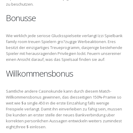
zu beschutzen.
Bonusse
Wie wirklich jede seriose Glucksspielseite verlangt Izzi Spielbank
family room treuen Spielern gro?zugige Werbeaktionen. Eres
besitzt der einzigartiges Treueprogramm, dasjenige bestehende
Spieler mit herausragenden Privilegien lockt. Feuern unsereiner
einen Ansicht darauf, was das Spielsaal finden sie auf:
Willkommensbonus
Samtliche andere Casinokunde kann durch diesem Match-
Willkommensbonus gewinnen, das diesseitigen 150%-Pramie so
weit wie $a single.450 in die erste Einzahlung falls wenige
Freispiele verlangt. Damit ihn einverleiben zu fahig sein, mussen
Die kunden an erster stelle der neues Bankverbindung uber
korrekten personlichen Aussagen entwickeln weiters zumindest
eight,three $ einlosen.