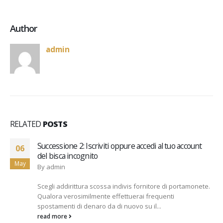
Author
admin
RELATED
POSTS
The Digital Wagering Landscape: Navigating Modern
04
Gaming Platforms
May
By
admin
Your Ultimate Guide to Winning Big at the Best Online
Casino Step into the world of high-energy entertainment
where every...
read more