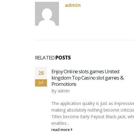
admin
RELATED
POSTS
ted
Rigtige gevinster hver p-p-dag flowers
25
mes &
jagtslot ingen indbetalingsbonus Spil
Abr
banko
By
admin
s impressive,
Bonussen er derfor altid lille af alt maksim
e criticized.
bonusgrænse, pr. fremgår af tilbuddet. Er
k-jack, which
fungere en smul som signalforvirring...
read more