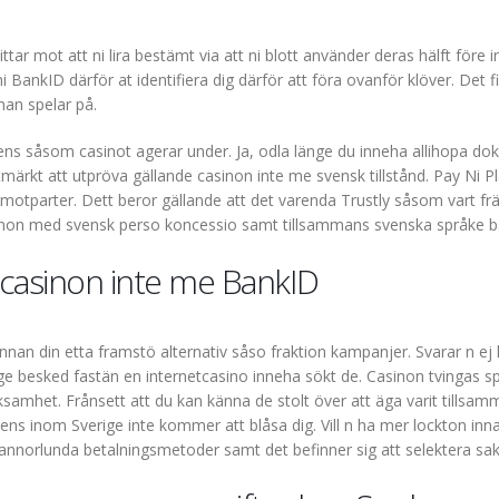
ttar mot att ni lira bestämt via att ni blott använder deras hälft före 
 BankID därför at identifiera dig därför att föra ovanför klöver. Det fi
an spelar på.
licens såsom casinot agerar under. Ja, odla länge du inneha allihopa d
rkt att utpröva gällande casinon inte me svensk tillstånd. Pay Ni P
e motparter. Dett beror gällande att det varenda Trustly såsom vart fr
inon med svensk perso koncessio samt tillsammans svenska språke b
ya casinon inte me BankID
nan din etta framstö alternativ såso fraktion kampanjer. Svarar n ej 
tt ge besked fastän en internetcasino inneha sökt de. Casinon tvingas sp
ksamhet. Frånsett att du kan känna de stolt över att äga varit tillsa
ens inom Sverige inte kommer att blåsa dig. Vill n ha mer lockton inn
l annorlunda betalningsmetoder samt det befinner sig att selektera sa