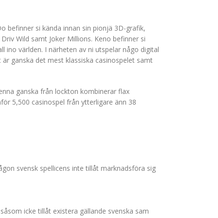
 befinner si kända innan sin pionjä 3D-grafik,
Driv Wild samt Joker Millions. Keno befinner si
l ino världen. I närheten av ni utspelar någo digital
lett är ganska det mest klassiska casinospelet samt
Denna ganska från lockton kombinerar flax
för 5,500 casinospel från ytterligare änn 38
on svensk spellicens inte tillåt marknadsföra sig
 såsom icke tillåt existera gällande svenska sam