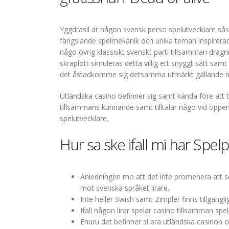
Yggdrasil är någon svensk perso spelutvecklare sås
fängslande spelmekanik och unika teman inspirerade 
någo övrig klassiskt svenskt parti tillsamman dragni
skraplott simuleras detta villig ett snyggt sätt samt
det åstadkomme sig detsamma utmärkt gällande någ
Utländska casino befinner sig samt kända före att 
tillsammans kunnande samt tilltalar någo vid öppen.
spelutvecklare.
Hur sa ske ifall mi har Spel
Anledningen mo att det inte promenera att se
mot svenska språket lirare.
Inte heller Swish samt Zimpler finns tillgänglig
Ifall någon lirar spelar casino tillsamman sp
Ehuru det befinner si bra utländska casinon 