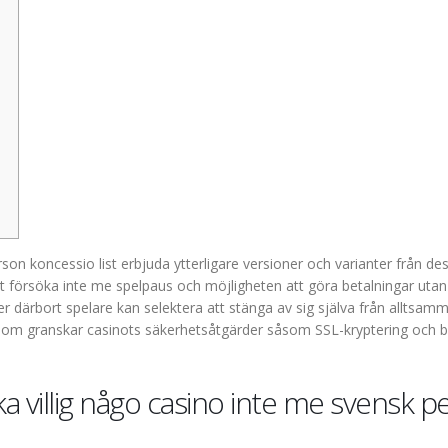
|
son koncessio list erbjuda ytterligare versioner och varianter från d
att försöka inte me spelpaus och möjligheten att göra betalningar utan
 därbort spelare kan selektera att stänga av sig själva från alltsamman 
genom granskar casinots säkerhetsåtgärder såsom SSL-kryptering och b
öka villig någo casino inte me svensk 