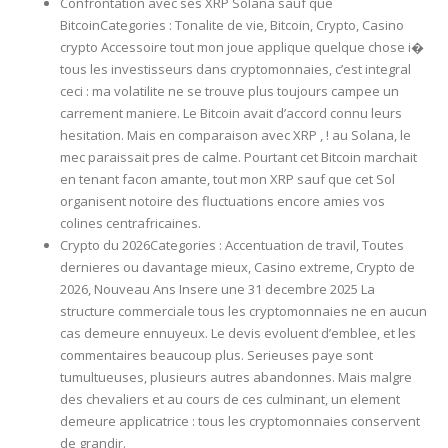
Confrontation avec ses XRP Solana sauf que
BitcoinCategories : Tonalite de vie, Bitcoin, Crypto, Casino
crypto Accessoire tout mon joue applique quelque chose i�
tous les investisseurs dans cryptomonnaies, c’est integral
ceci : ma volatilite ne se trouve plus toujours campee un
carrement maniere. Le Bitcoin avait d’accord connu leurs
hesitation. Mais en comparaison avec XRP , ! au Solana, le
mec paraissait pres de calme. Pourtant cet Bitcoin marchait
en tenant facon amante, tout mon XRP sauf que cet Sol
organisent notoire des fluctuations encore amies vos
colines centrafricaines.
Crypto du 2026Categories : Accentuation de travil, Toutes
dernieres ou davantage mieux, Casino extreme, Crypto de
2026, Nouveau Ans Insere une 31 decembre 2025 La
structure commerciale tous les cryptomonnaies ne en aucun
cas demeure ennuyeux. Le devis evoluent d’emblee, et les
commentaires beaucoup plus. Serieuses paye sont
tumultueuses, plusieurs autres abandonnes. Mais malgre
des chevaliers et au cours de ces culminant, un element
demeure applicatrice : tous les cryptomonnaies conservent
de grandir.