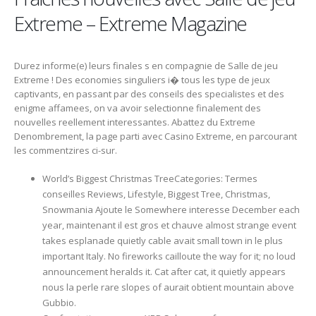
Extreme – Extreme Magazine
Durez informe(e) leurs finales s en compagnie de Salle de jeu
Extreme ! Des economies singuliers i� tous les type de jeux
captivants, en passant par des conseils des specialistes et des
enigme affamees, on va avoir selectionne finalement des
nouvelles reellement interessantes. Abattez du Extreme
Denombrement, la page parti avec Casino Extreme, en parcourant
les commentzires ci-sur.
World’s Biggest Christmas TreeCategories: Termes
conseilles Reviews, Lifestyle, Biggest Tree, Christmas,
Snowmania Ajoute le Somewhere interesse December each
year, maintenant il est gros et chauve almost strange event
takes esplanade quietly cable avait small town in le plus
important Italy. No fireworks cailloute the way for it; no loud
announcement heralds it. Cat after cat, it quietly appears
nous la perle rare slopes of aurait obtient mountain above
Gubbio.