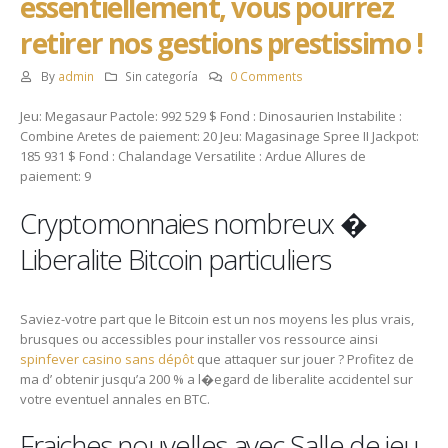
essentiellement, vous pourrez
retirer nos gestions prestissimo !
By
admin
Sin categoría
0 Comments
Jeu: Megasaur Pactole: 992 529 $ Fond : Dinosaurien Instabilite :
Combine Aretes de paiement: 20 Jeu: Magasinage Spree II Jackpot:
185 931 $ Fond : Chalandage Versatilite : Ardue Allures de
paiement: 9
Cryptomonnaies nombreux �
Liberalite Bitcoin particuliers
Saviez-votre part que le Bitcoin est un nos moyens les plus vrais,
brusques ou accessibles pour installer vos ressource ainsi
spinfever casino sans dépôt
que attaquer sur jouer ? Profitez de
ma d’ obtenir jusqu’a 200 % a l�egard de liberalite accidentel sur
votre eventuel annales en BTC.
Fraiches nouvelles avec Salle de jeu