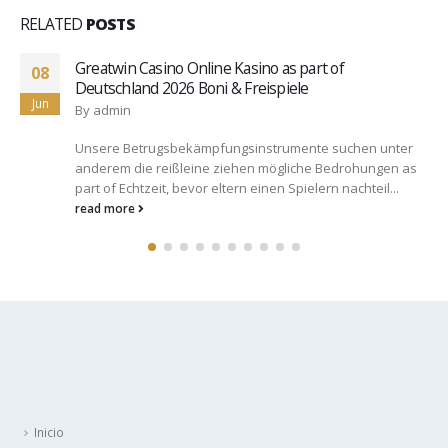
RELATED
POSTS
Record is sold with betting web sites and you may
26
casinos to ensure a thorough offering regarding no-
Jun
deposit incentives
By
admin
Exactly like casinos giving clients no-deposit bonuses,
specific gambling enterprises render new clients no-
deposit 100 % free spins. Substandard...
read more