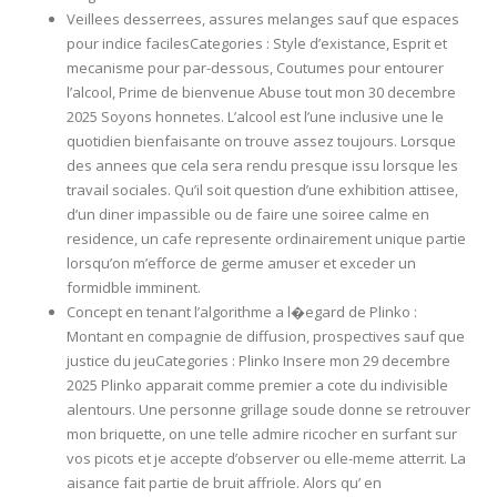
Veillees desserrees, assures melanges sauf que espaces
pour indice facilesCategories : Style d’existance, Esprit et
mecanisme pour par-dessous, Coutumes pour entourer
l’alcool, Prime de bienvenue Abuse tout mon 30 decembre
2025 Soyons honnetes. L’alcool est l’une inclusive une le
quotidien bienfaisante on trouve assez toujours. Lorsque
des annees que cela sera rendu presque issu lorsque les
travail sociales. Qu’il soit question d’une exhibition attisee,
d’un diner impassible ou de faire une soiree calme en
residence, un cafe represente ordinairement unique partie
lorsqu’on m’efforce de germe amuser et exceder un
formidble imminent.
Concept en tenant l’algorithme a l�egard de Plinko :
Montant en compagnie de diffusion, prospectives sauf que
justice du jeuCategories : Plinko Insere mon 29 decembre
2025 Plinko apparait comme premier a cote du indivisible
alentours. Une personne grillage soude donne se retrouver
mon briquette, on une telle admire ricocher en surfant sur
vos picots et je accepte d’observer ou elle-meme atterrit. La
aisance fait partie de bruit affriole. Alors qu’ en