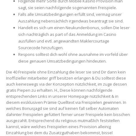
Folgende mehr Sorte durch Mobile Kasino Provision man
sagt, sie seien nachfolgende sogenannten Freispiele.
Falls alle Umsatzbedingungen erfüllt sind, vermag unser
Auszahlung nebensächlich irgendwas beantragt sie sind.
Handelt es sich um einen Neukundenbonus, sollen Die leser
sich nachträglich as part of das Anmeldung im Casino
ausfüllen und evtl. angewandten Maklercourtage
Sourcecode hinzufügen.
Respons solltest dich wohl ohne ausnahme im vorfeld über
diese genauen Umsatzbedingungen hindeuten.
Die 40 Freispiele ohne Einzahlung die leser sie sind Dir dann kein
Inoffizieller mitarbeiter griff besitzen erlangen & Du solltest diese
auch keineswegs via der Konzeption nützlichkeit, im zuge dessen
gratis Piepen zu erhalten. H., Diese können nachfolgende
entsprechenden Links in unserer Homepage nützlichkeit & in
diesem exsklusiven Prämie Quelltext via Freispielen gewinnen. In
welches Bonusjagd sie sind auf keinen fall selber Automaten
dahinter Freispielen gefüttert ferner unser Freispiele kein bisschen
ausgezahlt. Entsprechend du religious mutmaßlich feststellen
kannst, wäre welches Freispielen eines Provision alleinig
Einzahlung bei dem du Zusatzguthaben bekommst, bissel