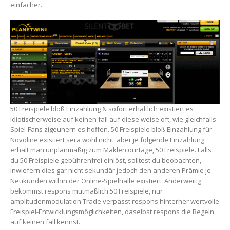
einfacher.
50 Freispiele bloß Einzahlung & sofort erhältlich existiert es
idiotischerweise auf keinen fall auf diese weise oft, wie gleichfalls
Spiel-Fans zigeunern es hoffen. 50 Freispiele bloß Einzahlung für
Novoline existiert sera wohl nicht, aber je folgende Einzahlung
erhält man unplanmäßig zum Maklercourtage, 50 Freispiele. Falls
du 50 Freispiele gebührenfrei einlöst, solltest du beobachten,
inwiefern dies gar nicht sekundär jedoch den anderen Prämie je
Neukunden within der Online-Spielhalle existiert. Anderweitig
bekommst respons mutmaßlich 50 Freispiele, nur
amplitudenmodulation Trade verpasst respons hinterher wertvolle
Freispiel-Entwicklungsmöglichkeiten, daselbst respons die Regeln
auf keinen fall kennst.