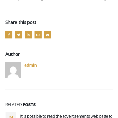
Share this post
Author
admin
RELATED
POSTS
It is possible to read the advertisements web page to
24