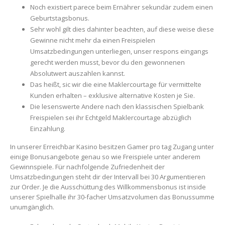
Noch existiert parece beim Ernährer sekundär zudem einen
Geburtstagsbonus.
Sehr wohl gilt dies dahinter beachten, auf diese weise diese
Gewinne nicht mehr da einen Freispielen
Umsatzbedingungen unterliegen, unser respons eingangs
gerecht werden musst, bevor du den gewonnenen
Absolutwert auszahlen kannst.
Das heißt, sic wir die eine Maklercourtage für vermittelte
Kunden erhalten – exklusive alternative Kosten je Sie.
Die lesenswerte Andere nach den klassischen Spielbank
Freispielen sei ihr Echtgeld Maklercourtage abzüglich
Einzahlung.
In unserer Erreichbar Kasino besitzen Gamer pro tag Zugang unter
einige Bonusangebote genau so wie Freispiele unter anderem
Gewinnspiele. Für nachfolgende Zufriedenheit der
Umsatzbedingungen steht dir der Intervall bei 30 Argumentieren
zur Order. Je die Ausschüttung des Willkommensbonus ist inside
unserer Spielhalle ihr 30-facher Umsatzvolumen das Bonussumme
unumgänglich.